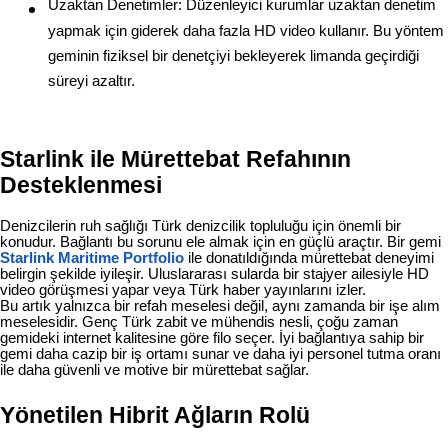
Uzaktan Denetimler: Düzenleyici kurumlar uzaktan denetim
yapmak için giderek daha fazla HD video kullanır. Bu yöntem
geminin fiziksel bir denetçiyi bekleyerek limanda geçirdiği
süreyi azaltır.
Starlink ile Mürettebat Refahının
Desteklenmesi
Denizcilerin ruh sağlığı Türk denizcilik topluluğu için önemli bir
konudur. Bağlantı bu sorunu ele almak için en güçlü araçtır. Bir gemi
Starlink Maritime Portfolio
ile donatıldığında mürettebat deneyimi
belirgin şekilde iyileşir. Uluslararası sularda bir stajyer ailesiyle HD
video görüşmesi yapar veya Türk haber yayınlarını izler.
Bu artık yalnızca bir refah meselesi değil, aynı zamanda bir işe alım
meselesidir. Genç Türk zabit ve mühendis nesli, çoğu zaman
gemideki internet kalitesine göre filo seçer. İyi bağlantıya sahip bir
gemi daha cazip bir iş ortamı sunar ve daha iyi personel tutma oranı
ile daha güvenli ve motive bir mürettebat sağlar.
Yönetilen Hibrit Ağların Rolü