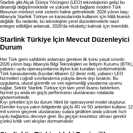
Starlink gibi Alçak Dünya Yörüngesi (LEO) teknolojisinin gelişi bu
dinamiği değiştirmektedir ve yüksek hızlı bağlantı modern Türk
filosunun merkezi sinir sistemi haline gelmektedir. 2026 yılının başı
itibarıyla Starlink Türkiye ve karasularında kullanım için hâlâ lisanslı
değildir. Bu nedenle, bu teknolojinin yerel düzenlemelerle nasıl
entegre edildiğini anlamak, 2026’da rekabetçi kalmak için önemlidir.
Starlink Türkiye İçin Mevcut Düzenleyici
Durum
Her Türk gemi sahibinin anlaması gereken ilk konu yasal sınırdır.
2026 yılının başı itibarıyla Bilgi Teknolojileri ve İletişim Kurumu (BTK),
yabancı uydu operasyonlarına ilişkin katı kuralları sürdürmektedir.
Türk karasularında (kıyıdan itibaren 12 deniz mili), yabancı LEO
hizmetleri coğrafi sınırlandırma yoluyla devre dışı bırakılır. Bu
uygulama, ulusal güvenlik ve veri egemenliği yasalarına uyumu
sağlar. Sektör Starlink Türkiye için tam yerel lisansı beklerken,
hizmet şu anda en güçlü performansı uluslararası rotalarda
göstermektedir.
Kıyı şirketleri için bu durum hibrit bir operasyonel model oluşturur.
Gemiler kıyıya yakın bölgelerde güçlü 4G ve 5G antenleri kullanır. 12
mil sınırını geçerek uluslararası sulara girdikleri anda yüksek hızlı
uydu bağlantısı devreye girer. Bu geçişin kesintisiz olması gerekir
çünkü kritik veri akışları durmamalıdır.