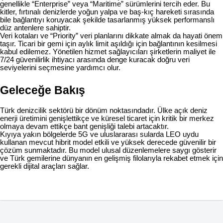
genellikle “Enterprise” veya “Maritime” sürümlerini tercih eder. Bu
kitler, fırtınalı denizlerde yoğun yalpa ve baş-kıç hareketi sırasında
bile bağlantıyı koruyacak şekilde tasarlanmış yüksek performanslı
düz antenlere sahiptir.
Veri kotaları ve “Priority” veri planlarını dikkate almak da hayati önem
taşır. Ticari bir gemi için aylık limit aşıldığı için bağlantının kesilmesi
kabul edilemez. Yönetilen hizmet sağlayıcıları şirketlerin maliyet ile
7/24 güvenilirlik ihtiyacı arasında denge kuracak doğru veri
seviyelerini seçmesine yardımcı olur.
Geleceğe Bakış
Türk denizcilik sektörü bir dönüm noktasındadır. Ülke açık deniz
enerji üretimini genişlettikçe ve küresel ticaret için kritik bir merkez
olmaya devam ettikçe bant genişliği talebi artacaktır.
Kıyıya yakın bölgelerde 5G ve uluslararası sularda LEO uydu
kullanan mevcut hibrit model etkili ve yüksek derecede güvenilir bir
çözüm sunmaktadır. Bu model ulusal düzenlemelere saygı gösterir
ve Türk gemilerine dünyanın en gelişmiş filolarıyla rekabet etmek için
gerekli dijital araçları sağlar.