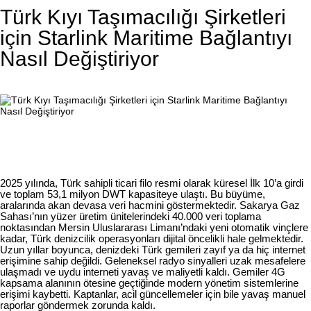
Türk Kıyı Taşımacılığı Şirketleri
için Starlink Maritime Bağlantıyı
Nasıl Değiştiriyor
2025 yılında, Türk sahipli ticari filo resmi olarak küresel İlk 10’a girdi
ve toplam 53,1 milyon DWT kapasiteye ulaştı. Bu büyüme,
aralarında akan devasa veri hacmini göstermektedir. Sakarya Gaz
Sahası’nın yüzer üretim ünitelerindeki 40.000 veri toplama
noktasından Mersin Uluslararası Limanı’ndaki yeni otomatik vinçlere
kadar, Türk denizcilik operasyonları dijital öncelikli hale gelmektedir.
Uzun yıllar boyunca, denizdeki Türk gemileri zayıf ya da hiç internet
erişimine sahip değildi. Geleneksel radyo sinyalleri uzak mesafelere
ulaşmadı ve uydu interneti yavaş ve maliyetli kaldı. Gemiler 4G
kapsama alanının ötesine geçtiğinde modern yönetim sistemlerine
erişimi kaybetti. Kaptanlar, acil güncellemeler için bile yavaş manuel
raporlar göndermek zorunda kaldı.