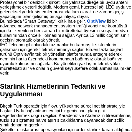
Profesyonel bir denizcilik şirketi için yalnızca direğe bir uydu anteni
yerleştirmek yeterli değildir. Modern gemi, hücresel ağ, LEO uydu ve
geleneksel yedek sistemler arasında tam olarak ne zaman geçiş
yapacağını bilen gelişmiş bir ağa ihtiyaç duyar.
Bu noktada “Smart Gateway” kritik hale gelir.
OptiView
ibi bir
advance network management system trafiği yönetir ve köprüüstü
için kritik verilerin her zaman bir mürettebat üyesinin sosyal medya
kullanımından öncelikli olmasını sağlar. Ayrıca 12 millik coğrafi sınır
geçişini otomatik olarak yönetir.
IEC Telecom gibi alandaki uzmanlar bu karmaşık sistemlerin
çalışması için gerekli teknik mimariyi sağlar. Birden fazla bağlantı
türünü Optiview’in tek bir yönetilen platformunda entegre ederek
geminin harita üzerindeki konumundan bağımsız olarak bağlı ve
uyumlu kalmasını sağlarlar. Bu yönetilen yaklaşım teknik yükü
mürettebatı alır ve onların güvenli seyrüsefere odaklanmasına imkân
verir.
Starlink Hizmetlerinin Tedariki ve
Uygulanması
Birçok Türk operatör için filoyu yükseltme süreci net bir stratejiyle
başlar. Uydu bağlantısını ev tipi bir geniş bant planı gibi
değerlendirmek doğru değildir. Karadeniz ve Akdeniz’in titreşimlerine,
tuzlu su sıçramasına ve aşırı sıcaklıklarına dayanacak denizcilik
sınıfı donanım gerekir.
Şirketler uluslararası operasyonları için order starlink kararı aldığında