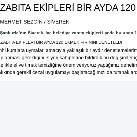
ZABITA EKİPLERİ BİR AYDA 12
MEHMET SEZGİN / SİVEREK
Şanlıurfa’nın Siverek ilçe belediye zabıta ekipleri ilçede bulunan 1
hhi kuralara uymaları amacıyla yaklaşık bir aydır denetlemelerim
planması gerektiğini iş yeri sahiplerine bildirdik bu değişimler 
elikle el ve tırnak temizliğine önem veriyoruz yaptığımız denetiml
kkında gerekli cezai uygulamayı başlatacağımızı da tutanaklarda