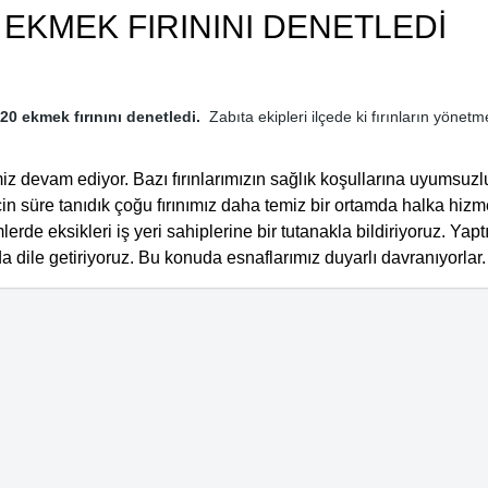
0 EKMEK FIRININI DENETLEDİ
20 ekmek fırınını denetledi.
Zabıta ekipleri ilçede ki fırınların yönetmel
iz devam ediyor. Bazı fırınlarımızın sağlık koşullarına uyumsuzl
için süre tanıdık çoğu fırınımız daha temiz bir ortamda halka hiz
erde eksikleri iş yeri sahiplerine bir tutanakla bildiriyoruz. Yap
 dile getiriyoruz. Bu konuda esnaflarımız duyarlı davranıyorlar.