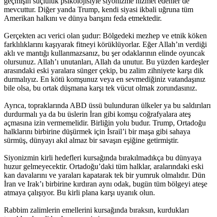
geçmişin suçluluk psikolojisiyle siyonizme hizmet edenler de
mevcuttur. Diğer yanda Trump, kendi siyasi ikbali uğruna tüm
Amerikan halkını ve dünya barışını feda etmektedir.
​Gerçekten acı verici olan şudur: Bölgedeki mezhep ve etnik köken
farklılıklarını kaşıyarak fitneyi körüklüyorlar. Eğer Allah’ın verdiği
aklı ve mantığı kullanmazsanız, bu şer odaklarının elinde oyuncak
olursunuz. Allah’ı unutanları, Allah da unutur. Bu yüzden kardeşler
arasındaki eski yaralara sünger çekip, bu zalim zihniyete karşı dik
durmalıyız. En kötü komşunuz veya en sevmediğiniz vatandaşınız
bile olsa, bu ortak düşmana karşı tek vücut olmak zorundasınız.
​Ayrıca, topraklarında ABD üssü bulunduran ülkeler ya bu saldırıları
durdurmalı ya da bu üslerin İran gibi komşu coğrafyalara ateş
açmasına izin vermemelidir. Birliğin yolu budur. Trump, Ortadoğu
halklarını birbirine düşürmek için İsrail’i bir maşa gibi sahaya
sürmüş, dünyayı akıl almaz bir savaşın eşiğine getirmiştir.
​Siyonizmin kirli hedefleri kursağında bırakılmadıkça bu dünyaya
huzur gelmeyecektir. Ortadoğu’daki tüm halklar, aralarındaki eski
kan davalarını ve yaraları kapatarak tek bir yumruk olmalıdır. Dün
İran ve Irak’ı birbirine kırdıran aynı odak, bugün tüm bölgeyi ateşe
atmaya çalışıyor. Bu kirli plana karşı uyanık olun.
​Rabbim zalimlerin emellerini kursağında bıraksın, kurdukları