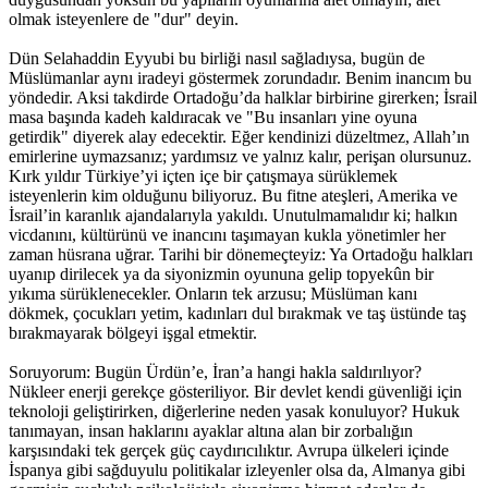
olmak isteyenlere de "dur" deyin.
​Dün Selahaddin Eyyubi bu birliği nasıl sağladıysa, bugün de
Müslümanlar aynı iradeyi göstermek zorundadır. Benim inancım bu
yöndedir. Aksi takdirde Ortadoğu’da halklar birbirine girerken; İsrail
masa başında kadeh kaldıracak ve "Bu insanları yine oyuna
getirdik" diyerek alay edecektir. Eğer kendinizi düzeltmez, Allah’ın
emirlerine uymazsanız; yardımsız ve yalnız kalır, perişan olursunuz.
​Kırk yıldır Türkiye’yi içten içe bir çatışmaya sürüklemek
isteyenlerin kim olduğunu biliyoruz. Bu fitne ateşleri, Amerika ve
İsrail’in karanlık ajandalarıyla yakıldı. Unutulmamalıdır ki; halkın
vicdanını, kültürünü ve inancını taşımayan kukla yönetimler her
zaman hüsrana uğrar. Tarihi bir dönemeçteyiz: Ya Ortadoğu halkları
uyanıp dirilecek ya da siyonizmin oyununa gelip topyekûn bir
yıkıma sürüklenecekler. Onların tek arzusu; Müslüman kanı
dökmek, çocukları yetim, kadınları dul bırakmak ve taş üstünde taş
bırakmayarak bölgeyi işgal etmektir.
​Soruyorum: Bugün Ürdün’e, İran’a hangi hakla saldırılıyor?
Nükleer enerji gerekçe gösteriliyor. Bir devlet kendi güvenliği için
teknoloji geliştirirken, diğerlerine neden yasak konuluyor? Hukuk
tanımayan, insan haklarını ayaklar altına alan bir zorbalığın
karşısındaki tek gerçek güç caydırıcılıktır. Avrupa ülkeleri içinde
İspanya gibi sağduyulu politikalar izleyenler olsa da, Almanya gibi