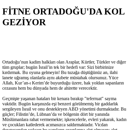
FİTNE ORTADOĞU'DA KOL
GEZİYOR
​Ortadoğu’nun kadim halkları olan Araplar, Kürtler, Türkler ve diğer
tüm gruplar; bugün İsrail’in tek bir hedefi var: Sizi birbirinize
kırdırmak. Bu oyuna gelmeyin! Bu tuzağa düştüğünüz an, ilahi
lanete uğramış olanlarla aynı akıbete müstahak olursunuz. Yüce
Allah, Kur’an-ı Kerim’de buyurduğu üzere, hak yoldan sapanların
cezasını hem bu dünyada hem de ahirette verecektir.
​Geçmişte yaşanan hataları bir kenara bırakıp "teferruat" sayma
vaktidir. Bugün karşınızda eşi benzeri görülmemiş bir gaddarlık
sergileyen İsrail ve onu destekleyen ABD yönetimi durmaktadır. Bu
güçler; Filistin’de, Lübnan’da ve bölgenin dört bir yanında
Müslümanlara rahat vermemekte; işkencelerle, evleri yakarak, kadın
ve çocukları katlederek acımasızca saldırmaktadır. Vicdan
duygusundan yoksun bu yapıların oyunlarına alet olmayın; alet