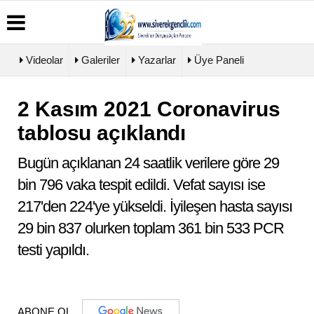
Videolar
Galeriler
Yazarlar
Üye Paneli
2 Kasım 2021 Coronavirus
Üye
Biyografiler
Köşe
Künye
Paneli
Yazarları
tablosu açıklandı
İletişim
Haber
Video
Çerez
Arşivi
Galeri
Politikası
Bugün açıklanan 24 saatlik verilere göre 29
Günün
Foto
Gizlilik
Haberleri
Galeri
bin 796 vaka tespit edildi. Vefat sayısı ise
İlkeleri
217'den 224'ye yükseldi. İyileşen hasta sayısı
29 bin 837 olurken toplam 361 bin 533 PCR
testi yapıldı.
ABONE OL