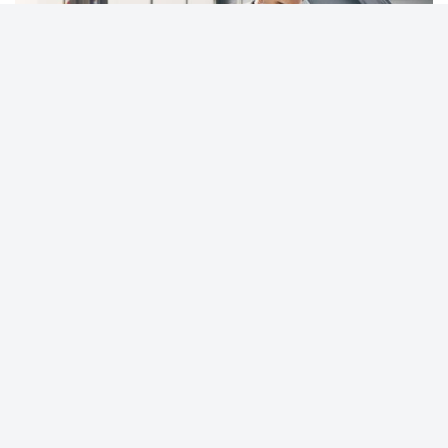
23 Nisan 2025 - 10:37
Editör:
Siverek Gençlik
Araç performansında güvenlik ve
verimlilik için en kritik bileşenlerden biri
aküdür. Akü yalnızca motoru
çalıştırmakla kalmaz, aynı zamanda
aracın elektrik sisteminin tüm yükünü