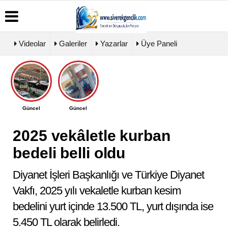
Videolar
Galeriler
Yazarlar
Üye Paneli
Üye
Biyografiler
Köşe
Künye
Paneli
Yazarları
İletişim
Haber
Video
Çerez
Güncel
Güncel
Arşivi
Galeri
Politikası
Günün
Foto
Gizlilik
Haberleri
Galeri
2025 vekâletle kurban
İlkeleri
bedeli belli oldu
Diyanet İşleri Başkanlığı ve Türkiye Diyanet
Vakfı, 2025 yılı vekaletle kurban kesim
bedelini yurt içinde 13.500 TL, yurt dışında ise
5.450 TL olarak belirledi.