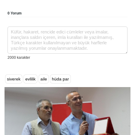
0 Yorum
siverek
evlilik
aile
hüda par