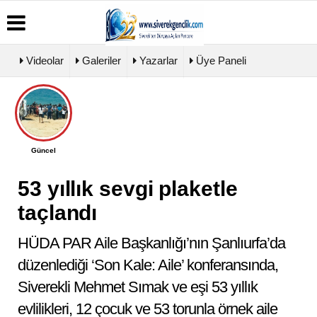
Videolar
Galeriler
Yazarlar
Üye Paneli
Üye
Biyografiler
Köşe
Künye
Paneli
Yazarları
İletişim
Haber
Video
Çerez
Güncel
Arşivi
Galeri
Politikası
Günün
Foto
Gizlilik
Haberleri
Galeri
53 yıllık sevgi plaketle
İlkeleri
taçlandı
HÜDA PAR Aile Başkanlığı’nın Şanlıurfa’da
düzenlediği ‘Son Kale: Aile’ konferansında,
Siverekli Mehmet Sımak ve eşi 53 yıllık
evlilikleri, 12 çocuk ve 53 torunla örnek aile