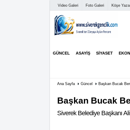
Video Galeri
Foto Galeri
Köşe Yazar
Üye Paneli
GÜNCEL
ASAYIŞ
SIYASET
EKON
Haber Arşivi
Günün Haberleri
Ana Sayfa
Güncel
Başkan Bucak Berat
Başkan Bucak Bera
Siverek Belediye Başkanı Ali