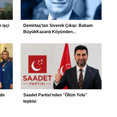
 işçi
Demirtaş'tan Siverek Çıkışı: Babam
BüyükKazanlı Köyünden...
zde
Saadet Partisi'nden “Ölüm Yolu”
tepkisi