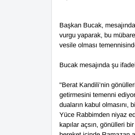
Başkan Bucak, mesajında B
vurgu yaparak, bu mübarek
vesile olması temennisind
Bucak mesajında şu ifadel
"Berat Kandili’nin gönüller
getirmesini temenni ediy
duaların kabul olmasını, b
Yüce Rabbimden niyaz edi
kapılar açsın, gönülleri bir
bereket içinde Ramazan a