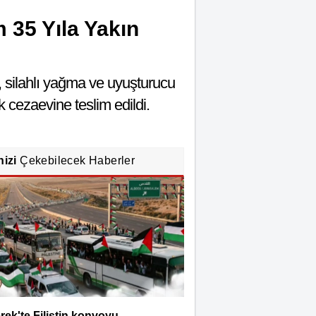
 35 Yıla Yakın
, silahlı yağma ve uyuşturucu
k cezaevine teslim edildi.
nizi
Çekebilecek Haberler
rek'te Filistin konvoyu