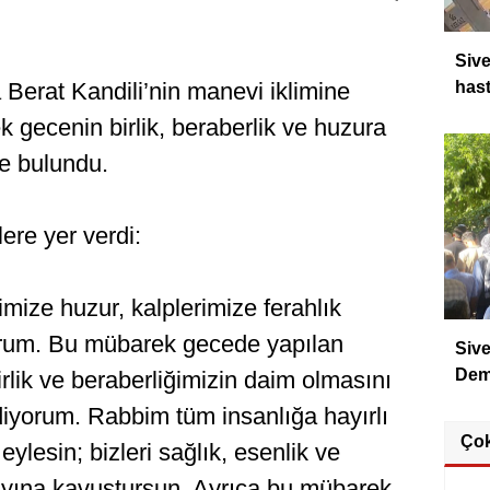
Sive
erat Kandili’nin manevi iklimine
hast
 gecenin birlik, beraberlik ve huzura
e bulundu.
ere yer verdi:
imize huzur, kalplerimize ferahlık
orum. Bu mübarek gecede yapılan
Sive
Dem
irlik ve beraberliğimizin daim olmasını
yorum. Rabbim tüm insanlığa hayırlı
Ço
 eylesin; bizleri sağlık, esenlik ve
yına kavuştursun. Ayrıca bu mübarek