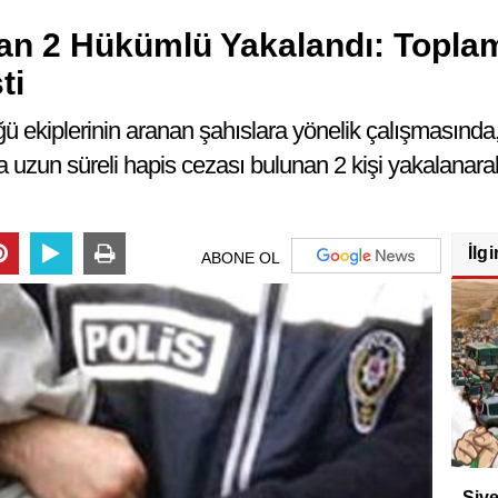
an 2 Hükümlü Yakalandı: Toplam
ti
ğü ekiplerinin aranan şahıslara yönelik çalışmasında
da uzun süreli hapis cezası bulunan 2 kişi yakalanara
İlgi
ABONE OL
Sive