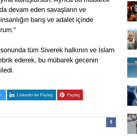
da devam eden savaşların ve
insanlığın barış ve adalet içinde
rum."
sonunda tüm Siverek halkının ve İslam
 tebrik ederek, bu mübarek gecenin
iledi.
e
Linkedin'de Paylaş
Paylaş