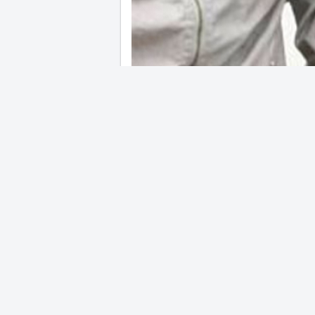
02 Şubat 2026 - 11:15
Şanlıurfa İl Emniyet Müdürl
yakalanmasına yönelik gerçe
yüksek süreli kesinleşmiş ha
cezaevine gönderildi.
Şanlıurfa Valiliği İl Basın v
açıklamaya göre, 1 Şubat 2