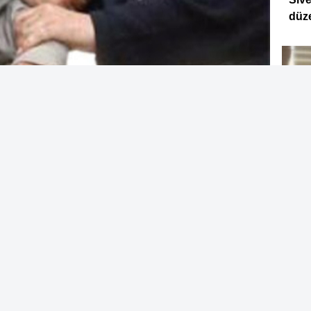
düz
Editör:
Siverek Gençlik
üğü tarafından aranan şahısların
Sive
kleştirilen operasyonlarda, haklarında
hast
pis cezası bulunan iki kişi yakalanarak
e Halkla İlişkiler Müdürlüğü'nden yapılan
026 tarihinde düzenlenen operasyonlarda