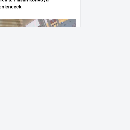
enlenecek
rek'te elektrik kesintisi KOAH
asını hastanelik...