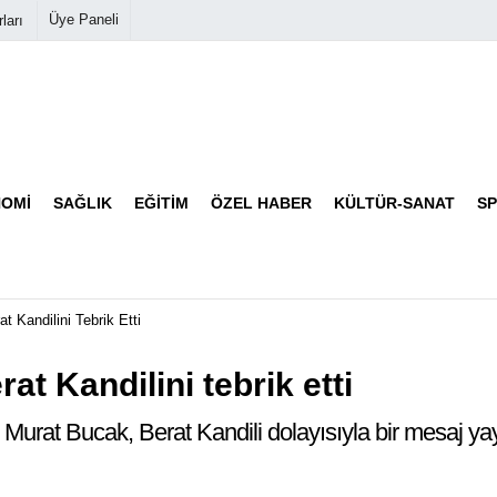
Üye Paneli
ları
Biyografiler
Köşe Yazarları
OMI
SAĞLIK
EĞITIM
ÖZEL HABER
KÜLTÜR-SANAT
S
Video Galeri
Foto Galeri
 Kandilini Tebrik Etti
t Kandilini tebrik etti
 Murat Bucak, Berat Kandili dolayısıyla bir mesaj ya