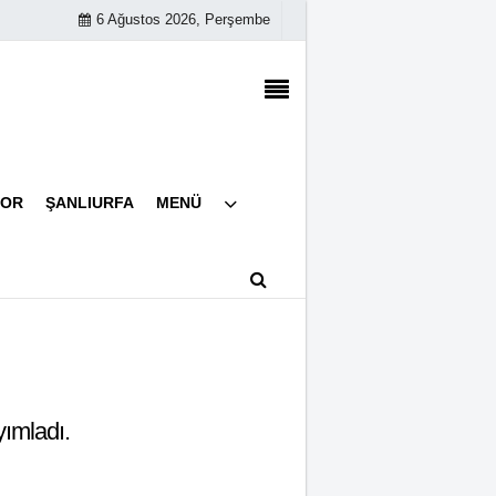
6 Ağustos 2026, Perşembe
Künye
POR
ŞANLIURFA
MENÜ
İletişim
Çerez Politikası
Gizlilik İlkeleri
yımladı.