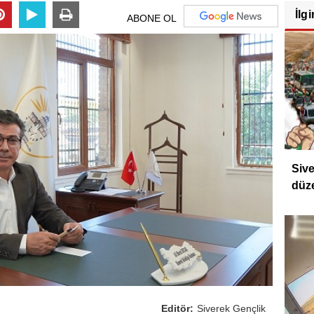
İlgi
ABONE OL
Sive
düz
Editör:
Siverek Gençlik