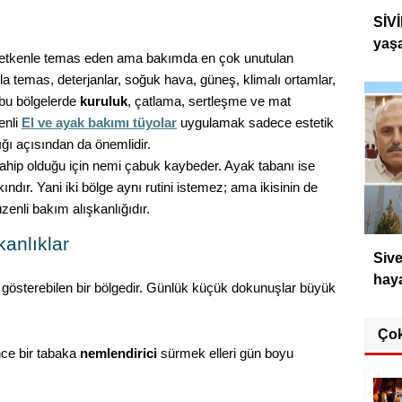
SİVİ
yaşa
ş etkenle temas eden ama bakımda en çok unutulan
yla temas, deterjanlar, soğuk hava, güneş, klimalı ortamlar,
 bu bölgelerde
kuruluk
, çatlama, sertleşme ve mat
enli
El ve ayak bakımı tüyolar
uygulamak sadece estetik
ığı açısından da önemlidir.
a sahip olduğu için nemi çabuk kaybeder. Ayak tabanı ise
ındır. Yani iki bölge aynı rutini istemez; ama ikisinin de
zenli bakım alışkanlığıdır.
kanlıklar
Sive
haya
si gösterebilen bir bölgedir. Günlük küçük dokunuşlar büyük
Ço
nce bir tabaka
nemlendirici
sürmek elleri gün boyu