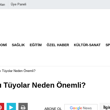
Üye Paneli
ları
Biyografiler
Köşe Yazarları
OMI
SAĞLIK
EĞITIM
ÖZEL HABER
KÜLTÜR-SANAT
S
Video Galeri
Foto Galeri
ı Tüyolar Neden Önemli?
ı Tüyolar Neden Önemli?
İlgi
ABONE OL