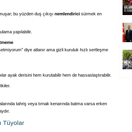
umuşar; bu yüzden duş çıkışı
nemlendirici
sürmek en
lama yapılabilir.
Etmeme
etmiyorum” diye atlanır ama gizli kuruluk hızlı sertleşme
lar ayak derisini hem kurutabilir hem de hassaslaştırabilir.
kiler.
ralarında tahriş veya tırnak kenarında batma varsa erken
ydır.
ı Tüyolar