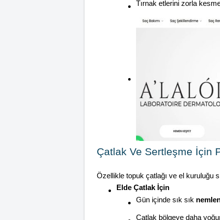
Tırnak etlerini zorla kesm
Çatlak Ve Sertleşme İçin 
Özellikle topuk çatlağı ve el kuruluğu
Elde Çatlak İçin
Gün içinde sık sık
nemlen
Çatlak bölgeye daha yoğun