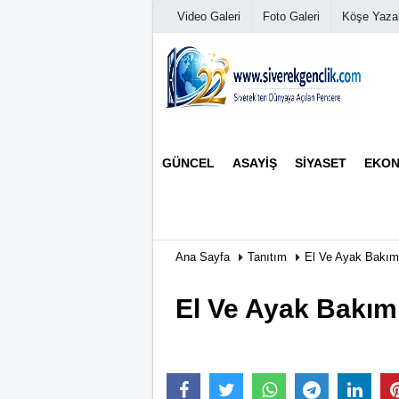
Video Galeri
Foto Galeri
Köşe Yazar
Üye Paneli
GÜNCEL
ASAYIŞ
SIYASET
EKON
Haber Arşivi
Günün Haberleri
Ana Sayfa
Tanıtım
El Ve Ayak Bakım
El Ve Ayak Bakım