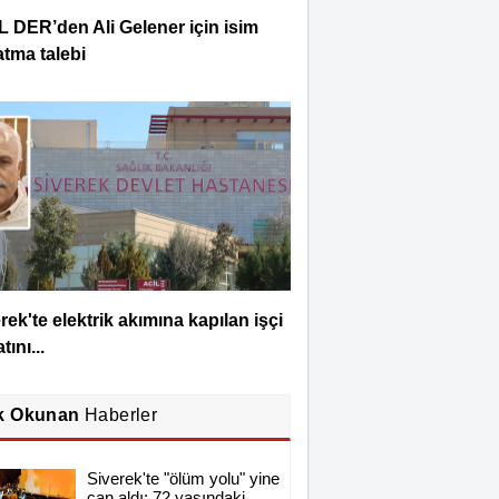
L DER’den Ali Gelener için isim
tma talebi
rek'te elektrik akımına kapılan işçi
tını...
k Okunan
Haberler
Siverek'te "ölüm yolu" yine
can aldı: 72 yaşındaki...