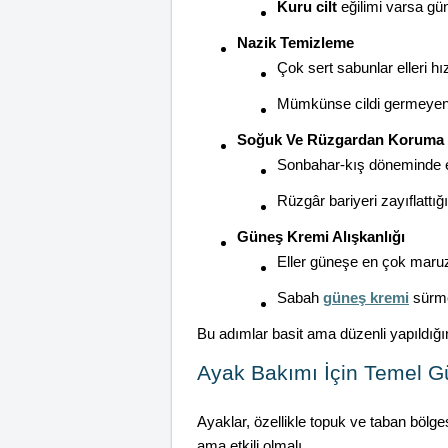
Kuru cilt
eğilimi varsa gün
Nazik Temizleme
Çok sert sabunlar elleri hız
Mümkünse cildi germeyen, n
Soğuk Ve Rüzgardan Koruma
Sonbahar-kış döneminde el
Rüzgâr bariyeri zayıflattığı
Güneş Kremi Alışkanlığı
Eller güneşe en çok maruz 
Sabah
güneş kremi
sürm
Bu adımlar basit ama düzenli yapıldığı
Ayak Bakımı İçin Temel G
Ayaklar, özellikle topuk ve taban bölge
ama etkili olmalı.