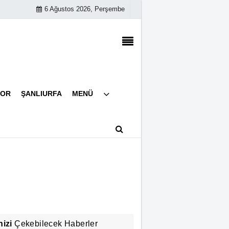
6 Ağustos 2026, Perşembe
Künye
POR
ŞANLIURFA
MENÜ
İletişim
Çerez Politikası
Gizlilik İlkeleri
nizi
Çekebilecek Haberler