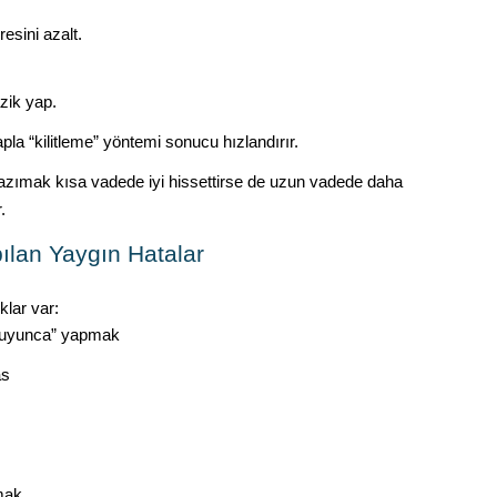
esini azalt.
zik yap.
a “kilitleme” yöntemi sonucu hızlandırır.
 kazımak kısa vadede iyi hissettirse de uzun vadede daha
.
ılan Yaygın Hatalar
klar var:
ruyunca” yapmak
as
kmak