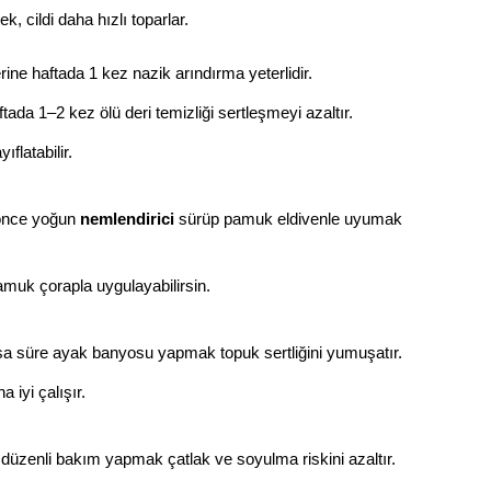
, cildi daha hızlı toparlar.
rine haftada 1 kez nazik arındırma yeterlidir.
ada 1–2 kez ölü deri temizliği sertleşmeyi azaltır.
ıflatabilir.
 önce yoğun
nemlendirici
sürüp pamuk eldivenle uyumak
muk çorapla uygulayabilirsin.
ısa süre ayak banyosu yapmak topuk sertliğini yumuşatır.
iyi çalışır.
e düzenli bakım yapmak çatlak ve soyulma riskini azaltır.