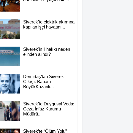
Siverek'te elektrik akımına
kapılan işçi hayatını...
Siverek'in il hakkı neden
elinden alındı?
Demirtaş'tan Siverek
Çıkışı: Babam
BüyükKazanlı...
Siverek'te Duygusal Veda:
Ceza İnfaz Kurumu
Müdürü...
Siverek’te “Ölüm Yolu”