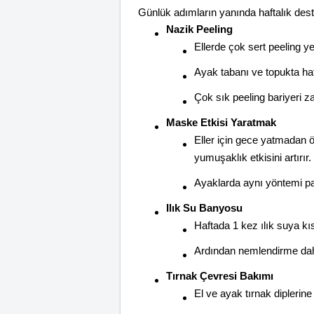
Günlük adımların yanında haftalık destek
Nazik Peeling
Ellerde çok sert peeling ye
Ayak tabanı ve topukta haft
Çok sık peeling bariyeri zay
Maske Etkisi Yaratmak
Eller için gece yatmadan
yumuşaklık etkisini artırır.
Ayaklarda aynı yöntemi pa
Ilık Su Banyosu
Haftada 1 kez ılık suya k
Ardından nemlendirme daha 
Tırnak Çevresi Bakımı
El ve ayak tırnak diplerin