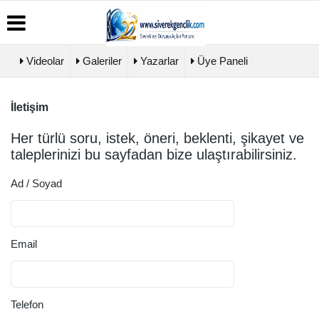
Videolar
Galeriler
Yazarlar
Üye Paneli
İletişim
Üye
Biyografiler
Köşe
Künye
Paneli
Yazarları
İletişim
Her türlü soru, istek, öneri, beklenti, şikayet ve
Haber
Video
Çerez
taleplerinizi bu sayfadan bize ulaştırabilirsiniz.
Arşivi
Galeri
Politikası
Günün
Foto
Gizlilik
Haberleri
Galeri
Ad / Soyad
İlkeleri
Email
Telefon