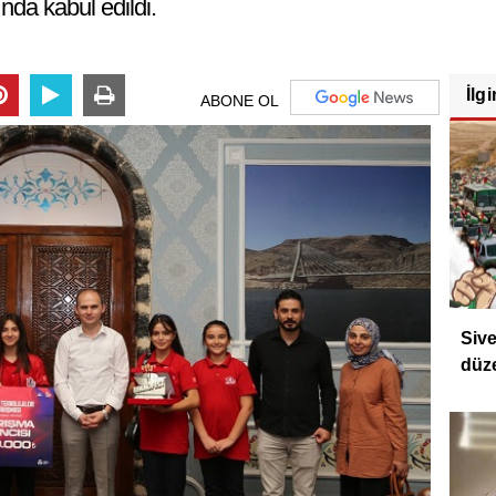
da kabul edildi.
İlgi
ABONE OL
Sive
düz