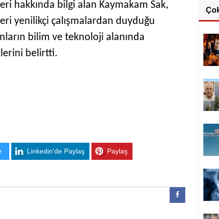
eleri hakkında bilgi alan Kaymakam Sak,
Ço
leri yenilikçi çalışmalardan duyduğu
nların bilim ve teknoloji alanında
erini belirtti.
e
Linkedin'de Paylaş
Paylaş