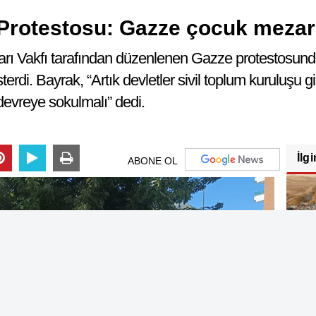
 Protestosu: Gazze çocuk mezar
arı Vakfı tarafından düzenlenen Gazze protestosu
sterdi. Bayrak, “Artık devletler sivil toplum kuruluşu
evreye sokulmalı” dedi.
İlgi
ABONE OL
Sive