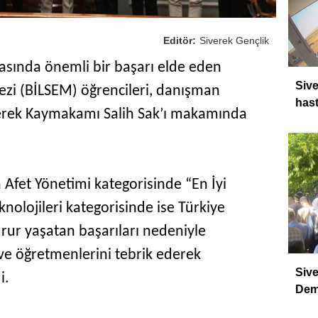
Editör:
Siverek Gençlik
sında önemli bir başarı elde eden
Sive
ezi (BİLSEM) öğrencileri, danışman
hast
iverek Kaymakamı Salih Sak’ı makamında
a Afet Yönetimi kategorisinde “En İyi
olojileri kategorisinde ise Türkiye
gurur yaşatan başarıları nedeniyle
ve öğretmenlerini tebrik ederek
Sive
i.
Dem