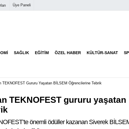
Üye Paneli
ları
Biyografiler
Köşe Yazarları
OMI
SAĞLIK
EĞITIM
ÖZEL HABER
KÜLTÜR-SANAT
S
Video Galeri
Foto Galeri
 TEKNOFEST Gururu Yaşatan BİLSEM Öğrencilerine Tebrik
an TEKNOFEST gururu yaşatan
ik
NOFEST’te önemli ödüller kazanan Siverek BİLSE