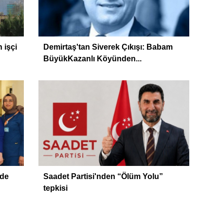
 işçi
Demirtaş'tan Siverek Çıkışı: Babam
BüyükKazanlı Köyünden...
zde
Saadet Partisi'nden “Ölüm Yolu”
tepkisi