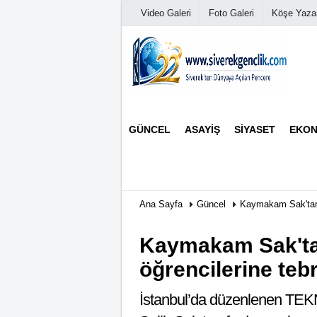
Video Galeri
Foto Galeri
Köşe Yazar
Üye Paneli
GÜNCEL
ASAYIŞ
SIYASET
EKON
Haber Arşivi
Günün Haberleri
Ana Sayfa
Güncel
Kaymakam Sak'tan
Kaymakam Sak't
öğrencilerine tebr
İstanbul’da düzenlenen TEK