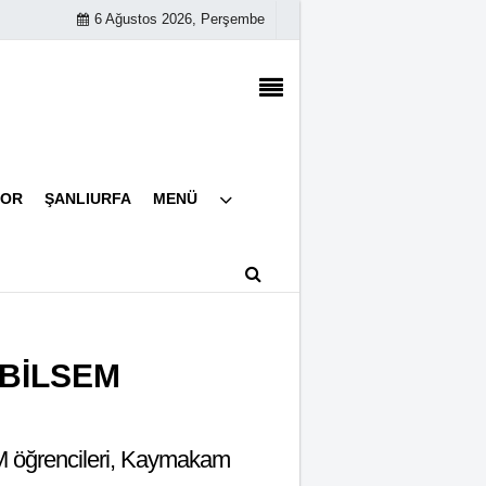
6 Ağustos 2026, Perşembe
Künye
POR
ŞANLIURFA
MENÜ
İletişim
Çerez Politikası
Gizlilik İlkeleri
 BİLSEM
M öğrencileri, Kaymakam