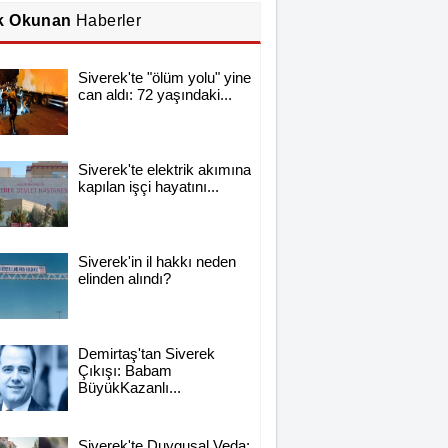
k Okunan
Haberler
Siverek'te "ölüm yolu" yine
can aldı: 72 yaşındaki...
Siverek'te elektrik akımına
kapılan işçi hayatını...
Siverek'in il hakkı neden
elinden alındı?
Demirtaş'tan Siverek
Çıkışı: Babam
BüyükKazanlı...
Siverek'te Duygusal Veda: