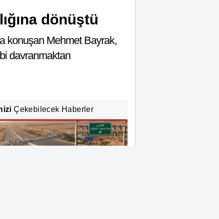
lığına dönüştü
nda konuşan Mehmet Bayrak,
 gibi davranmaktan
nizi
Çekebilecek Haberler
rek'te Filistin konvoyu