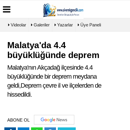
Videolar
Galeriler
Yazarlar
Üye Paneli
Malatya'da 4.4
Üye
Biyografiler
Köşe
Künye
Paneli
Yazarları
büyüklüğünde deprem
İletişim
Haber
Video
Çerez
Arşivi
Galeri
Politikası
Malatya'nın Akçadağ ilçesinde 4.4
Günün
Foto
Gizlilik
Haberleri
Galeri
büyüklüğünde bir deprem meydana
İlkeleri
geldi,Deprem çevre il ve ilçelerden de
hissedildi.
ABONE OL