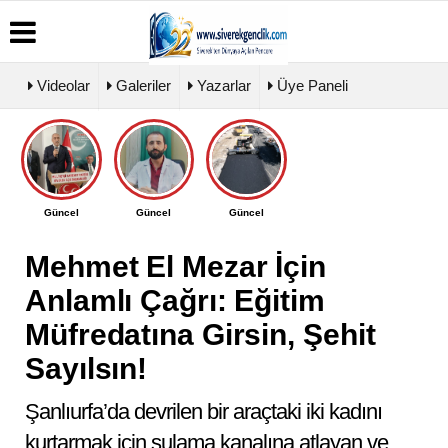
Videolar
Galeriler
Yazarlar
Üye Paneli
Üye
Biyografiler
Köşe
Künye
Paneli
Yazarları
İletişim
Haber
Video
Çerez
Güncel
Güncel
Güncel
Arşivi
Galeri
Politikası
Günün
Foto
Gizlilik
Haberleri
Galeri
Mehmet El Mezar İçin
İlkeleri
Anlamlı Çağrı: Eğitim
Müfredatına Girsin, Şehit
Sayılsın!
Şanlıurfa’da devrilen bir araçtaki iki kadını
kurtarmak için sulama kanalına atlayan ve