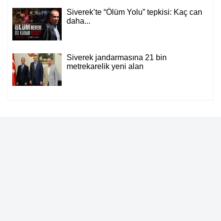
Siverek’te “Ölüm Yolu” tepkisi: Kaç can
daha...
Siverek jandarmasına 21 bin
metrekarelik yeni alan
Sitemizde bulunan yazı, video, fotoğraf ve haberlerin her hakkı saklıdır.
İzinsiz veya kaynak gösterilemeden kullanılamaz.
Künye
İletişim
Çerez Politikası
Gizlilik İlkeleri
Rss
Sitene Ekle
A Life Sağlık Grubu