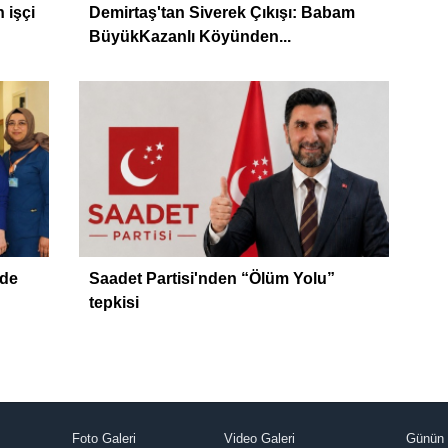
 işçi
Demirtaş'tan Siverek Çıkışı: Babam
BüyükKazanlı Köyünden...
zde
Saadet Partisi'nden “Ölüm Yolu”
tepkisi
Foto Galeri
Video Galeri
Günün 