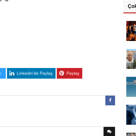
Ço
e
Linkedin'de Paylaş
Paylaş