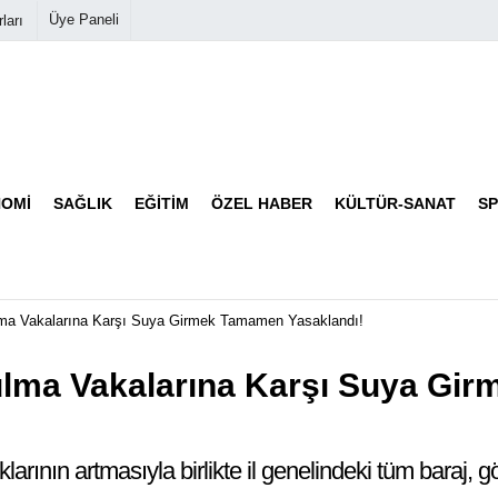
Üye Paneli
ları
Biyografiler
Köşe Yazarları
OMI
SAĞLIK
EĞITIM
ÖZEL HABER
KÜLTÜR-SANAT
S
Video Galeri
Foto Galeri
lma Vakalarına Karşı Suya Girmek Tamamen Yasaklandı!
ulma Vakalarına Karşı Suya G
ıklarının artmasıyla birlikte il genelindeki tüm baraj,