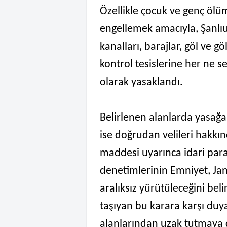
Özellikle çocuk ve genç ölüm
engellemek amacıyla, Şanlıu
kanalları, barajlar, göl ve gö
kontrol tesislerine her ne s
olarak yasaklandı.
Belirlenen alanlarda yasağ
ise doğrudan velileri hakkı
maddesi uyarınca idari par
denetimlerinin Emniyet, Jan
aralıksız yürütüleceğini beli
taşıyan bu karara karşı duya
alanlarından uzak tutmaya ç