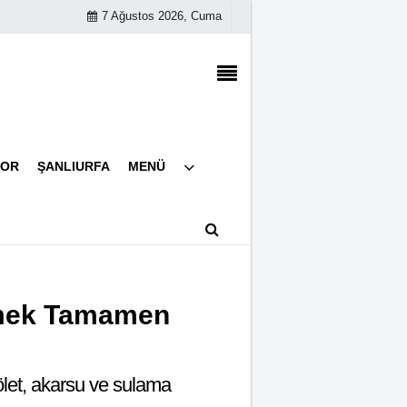
7 Ağustos 2026, Cuma
Künye
POR
ŞANLIURFA
MENÜ
İletişim
Çerez Politikası
Gizlilik İlkeleri
irmek Tamamen
 gölet, akarsu ve sulama