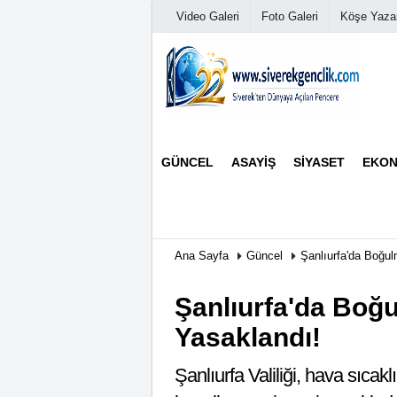
Video Galeri
Foto Galeri
Köşe Yazar
Üye Paneli
GÜNCEL
ASAYIŞ
SIYASET
EKON
Haber Arşivi
Günün Haberleri
Ana Sayfa
Güncel
Şanlıurfa'da Boğu
Şanlıurfa'da Boğ
Yasaklandı!
Şanlıurfa Valiliği, hava sıcakl