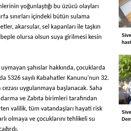
lerinin yoğunlaştığı bu üzücü olayları
rfa sınırları içindeki bütün sulama
letler, akarsular, sel kapanları ile taşkın
Sive
ebeple olursa olsun suya girilmesi kesin
hast
a uymayan şahıslar hakkında, çocuklarda
nda 5326 sayılı Kabahatler Kanunu'nun 32.
a cezası uygulanmaya başlanacak. Saha
darma ve Zabıta birimleri tarafından
rten valilik, tüm vatandaşları hayati risk
Sive
rlı olmaya ve çocuklarını tehlikeli su
Dem
ağırdı.