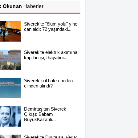
k Okunan
Haberler
Siverek'te "ölüm yolu" yine
can aldı: 72 yaşındaki...
Siverek'te elektrik akımına
kapılan işçi hayatını...
Siverek'in il hakkı neden
elinden alındı?
Demirtaş'tan Siverek
Çıkışı: Babam
BüyükKazanlı...
Siverek'te Duygusal Veda: