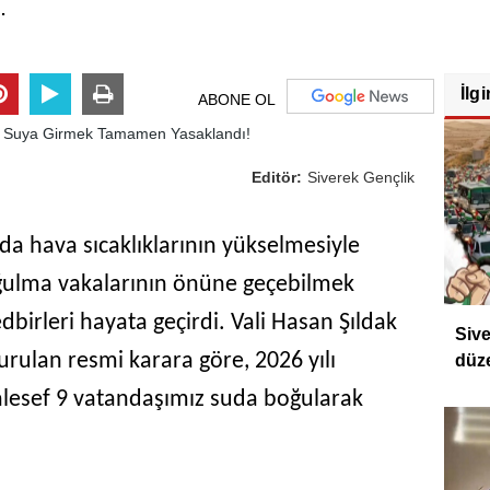
.
İlgi
ABONE OL
Editör:
Siverek Gençlik
ında hava sıcaklıklarının yükselmesiyle
oğulma vakalarının önüne geçebilmek
edbirleri hayata geçirdi. Vali Hasan Şıldak
Sive
ulan resmi karara göre, 2026 yılı
düz
alesef 9 vatandaşımız suda boğularak