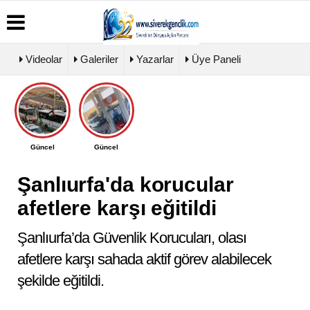
Videolar
Galeriler
Yazarlar
Üye Paneli
Üye
Biyografiler
Köşe
Künye
Paneli
Yazarları
İletişim
Haber
Video
Çerez
Güncel
Güncel
Arşivi
Galeri
Politikası
Günün
Foto
Gizlilik
Haberleri
Galeri
Şanlıurfa'da korucular
İlkeleri
afetlere karşı eğitildi
Şanlıurfa’da Güvenlik Korucuları, olası
afetlere karşı sahada aktif görev alabilecek
şekilde eğitildi.