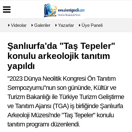
Videolar
Galeriler
Yazarlar
Üye Paneli
Şanlıurfa'da "Taş Tepeler"
Üye
Biyografiler
Köşe
Künye
Paneli
Yazarları
konulu arkeolojik tanıtım
İletişim
Haber
Video
Çerez
yapıldı
Arşivi
Galeri
Politikası
Günün
Foto
Gizlilik
Haberleri
Galeri
"2023 Dünya Neolitik Kongresi Ön Tanıtım
İlkeleri
Sempozyumu"nun son gününde, Kültür ve
Turizm Bakanlığı ile Türkiye Turizm Geliştirme
ve Tanıtım Ajansı (TGA) iş birliğinde Şanlıurfa
Arkeoloji Müzesi'nde "Taş Tepeler" konulu
tanıtım programı düzenlendi.