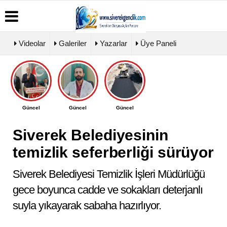
Videolar
Galeriler
Yazarlar
Üye Paneli
Üye
Biyografiler
Köşe
Künye
Paneli
Yazarları
İletişim
Haber
Video
Çerez
Güncel
Güncel
Güncel
Arşivi
Galeri
Politikası
Günün
Foto
Gizlilik
Haberleri
Galeri
Siverek Belediyesinin
İlkeleri
temizlik seferberliği sürüyor
Siverek Belediyesi Temizlik İşleri Müdürlüğü
gece boyunca cadde ve sokakları deterjanlı
suyla yıkayarak sabaha hazırlıyor.