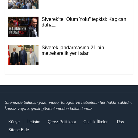
Siverek’te “Ölüm Yolu” tepkisi: Kaç can
daha...
Siverek jandarmasına 21 bin
metrekarelik yeni alan
Sitemizde bulunan yazı, video, fotoğraf ve haberlerin her hakkı saklıdır.
İzinsiz veya kaynak gösterilemeden kullanılamaz.
Künye
İletişim
Çerez Politikası
Gizlilik İlkeleri
Rss
Sitene Ekle