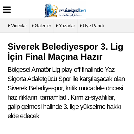
Videolar
Galeriler
Yazarlar
Üye Paneli
Siverek Belediyespor 3. Lig
Üye
Biyografiler
Köşe
Künye
Paneli
Yazarları
İçin Final Maçına Hazır
İletişim
Haber
Video
Çerez
Arşivi
Galeri
Politikası
Bölgesel Amatör Lig play-off finalinde Yaz
Günün
Foto
Gizlilik
Haberleri
Galeri
Sigorta Adaletgücü Spor ile karşılaşacak olan
İlkeleri
Siverek Belediyespor, kritik mücadele öncesi
hazırlıklarını tamamladı. Kırmızı-siyahlılar,
galip gelmesi halinde 3. lige yükselme hakkı
elde edecek