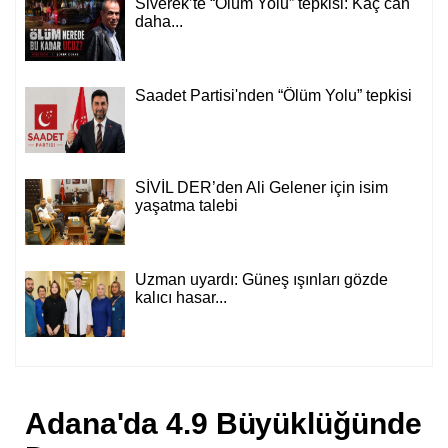
Siverek’te “Ölüm Yolu” tepkisi: Kaç can
daha...
Saadet Partisi'nden “Ölüm Yolu” tepkisi
SİVİL DER’den Ali Gelener için isim
yaşatma talebi
Uzman uyardı: Güneş ışınları gözde
kalıcı hasar...
Adana'da 4.9 Büyüklüğünde