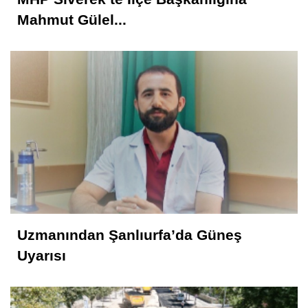
Mahmut Gülel...
Uzmanından Şanlıurfa’da Güneş
Uyarısı