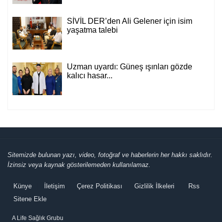
SİVİL DER’den Ali Gelener için isim
yaşatma talebi
Uzman uyardı: Güneş ışınları gözde
kalıcı hasar...
Sitemizde bulunan yazı, video, fotoğraf ve haberlerin her hakkı saklıdır.
İzinsiz veya kaynak gösterilemeden kullanılamaz.
Künye
İletişim
Çerez Politikası
Gizlilik İlkeleri
Rss
Sitene Ekle
A Life Sağlık Grubu