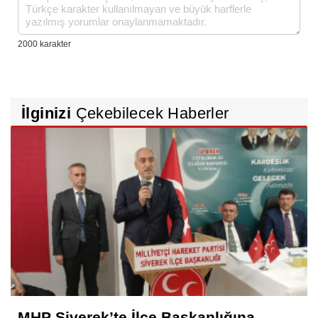
İlginizi
Çekebilecek Haberler
MHP Siverek’te İlçe Başkanlığına