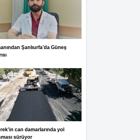
anından Şanlıurfa’da Güneş
ısı
rek'in can damarlarında yol
şması sürüyor