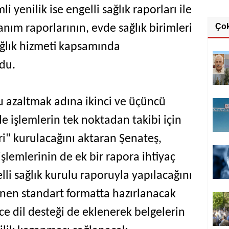
i yenilik ise engelli sağlık raporları ile
Ço
anım raporlarının, evde sağlık birimleri
ğlık hizmeti kapsamında
du.
 azaltmak adına ikinci ve üçüncü
e işlemlerin tek noktadan takibi için
i" kurulacağını aktaran Şenateş,
işlemlerinin de ek bir rapora ihtiyaç
i sağlık kurulu raporuyla yapılacağını
lenen standart formatta hazırlanacak
zce dil desteği de eklenerek belgelerin