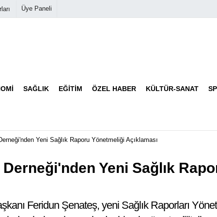
Üye Paneli
ları
Biyografiler
Köşe Yazarları
OMI
SAĞLIK
EĞITIM
ÖZEL HABER
KÜLTÜR-SANAT
S
Video Galeri
Foto Galeri
 Derneği'nden Yeni Sağlık Raporu Yönetmeliği Açıklaması
r Derneği'nden Yeni Sağlık Rapo
şkanı Feridun Şenateş, yeni Sağlık Raporları Yönetme