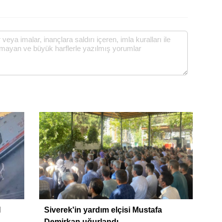
H
Siverek'in yardım elçisi Mustafa
Demirkan uğurlandı