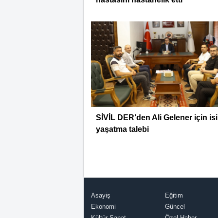
SİVİL DER’den Ali Gelener için is
yaşatma talebi
Asayiş
Eğitim
Ekonomi
Güncel
Kültür-Sanat
Özel Haber