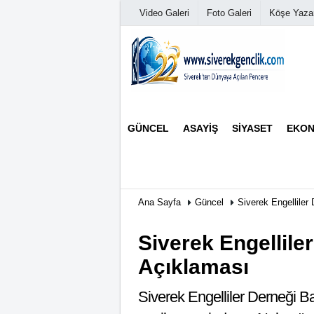
Video Galeri
Foto Galeri
Köşe Yazar
Üye Paneli
GÜNCEL
ASAYIŞ
SIYASET
EKON
Haber Arşivi
Günün Haberleri
Ana Sayfa
Güncel
Siverek Engelliler
Siverek Engellile
Açıklaması
Siverek Engelliler Derneği Ba