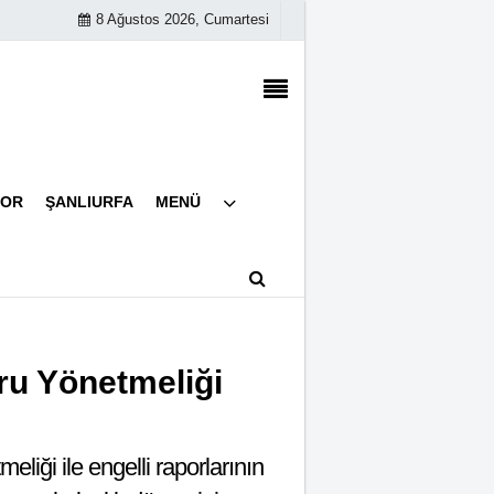
8 Ağustos 2026, Cumartesi
Künye
POR
ŞANLIURFA
MENÜ
İletişim
Çerez Politikası
Gizlilik İlkeleri
ru Yönetmeliği
liği ile engelli raporlarının