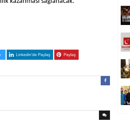
lilik kazanması sağlanacak.
e
Linkedin'de Paylaş
Paylaş