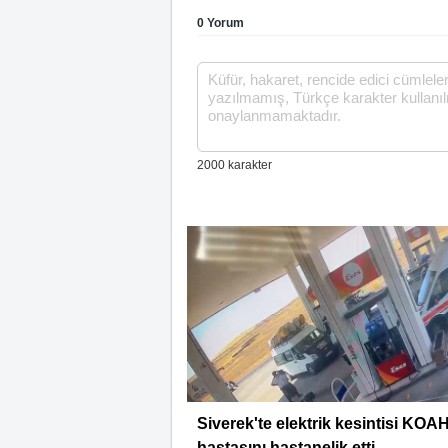
0 Yorum
Siverek'te elektrik kesintisi KOA
hastasını hastanelik etti