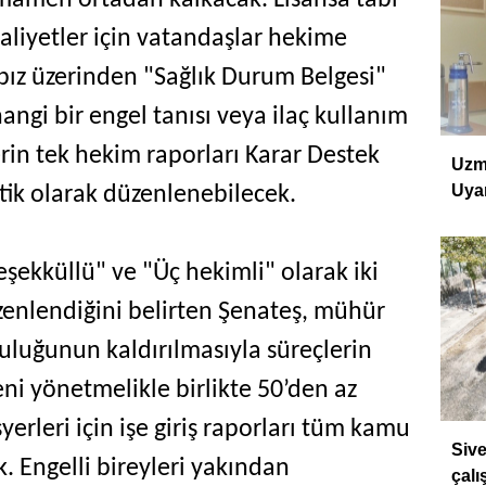
tamamen ortadan kalkacak. Lisansa tabi
aliyetler için vatandaşlar hekime
ız üzerinden "Sağlık Durum Belgesi"
angi bir engel tanısı veya ilaç kullanım
in tek hekim raporları Karar Destek
Uzm
Uyar
tik olarak düzenlenebilecek.
eşekküllü" ve "Üç hekimli" olarak iki
enlendiğini belirten Şenateş, mühür
uluğunun kaldırılmasıyla süreçlerin
Yeni yönetmelikle birlikte 50’den az
işyerleri için işe giriş raporları tüm kamu
Sive
. Engelli bireyleri yakından
çalı