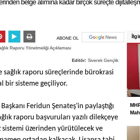
inden belge alımına kadar birçok süreçte dijitalleş
İlgi
ABONE OL
Editör:
Siverek Gençlik
e sağlık raporu süreçlerinde bürokrasi
l bir sisteme geçiliyor.
MHP 
 Başkanı Feridun Şenateş'in paylaştığı
Mahm
ağlık raporu başvuruları yazılı dilekçeye
 sistemi üzerinden yürütülecek ve