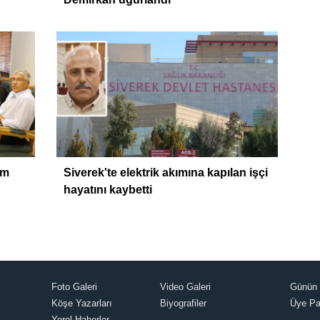
im
Siverek'te elektrik akımına kapılan işçi
hayatını kaybetti
Foto Galeri
Video Galeri
Günün 
Köşe Yazarları
Biyografiler
Üye Pa
Yerel Haberler