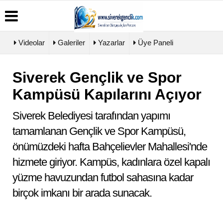
Videolar
Galeriler
Yazarlar
Üye Paneli
Siverek Gençlik ve Spor
Üye
Biyografiler
Köşe
Künye
Paneli
Yazarları
Kampüsü Kapılarını Açıyor
İletişim
Haber
Video
Çerez
Arşivi
Galeri
Politikası
Siverek Belediyesi tarafından yapımı
Günün
Foto
Gizlilik
Haberleri
Galeri
tamamlanan Gençlik ve Spor Kampüsü,
İlkeleri
önümüzdeki hafta Bahçelievler Mahallesi'nde
hizmete giriyor. Kampüs, kadınlara özel kapalı
yüzme havuzundan futbol sahasına kadar
birçok imkanı bir arada sunacak.