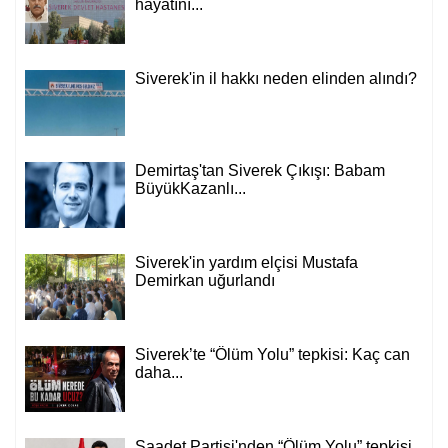
hayatını...
Siverek'in il hakkı neden elinden alındı?
Demirtaş'tan Siverek Çıkışı: Babam
BüyükKazanlı...
Siverek'in yardım elçisi Mustafa
Demirkan uğurlandı
Siverek’te “Ölüm Yolu” tepkisi: Kaç can
daha...
Saadet Partisi'nden “Ölüm Yolu” tepkisi