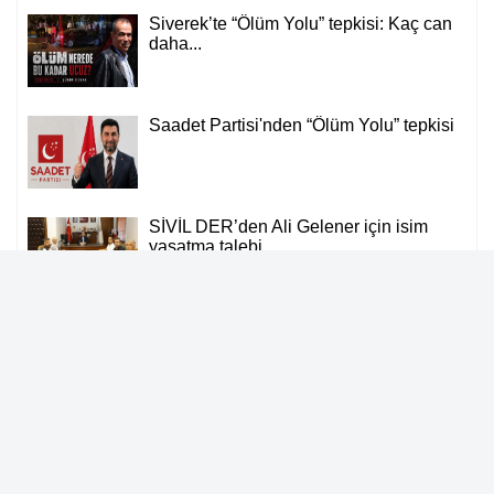
Siverek’te “Ölüm Yolu” tepkisi: Kaç can
daha...
Saadet Partisi'nden “Ölüm Yolu” tepkisi
SİVİL DER’den Ali Gelener için isim
yaşatma talebi
Uzman uyardı: Güneş ışınları gözde
kalıcı hasar...