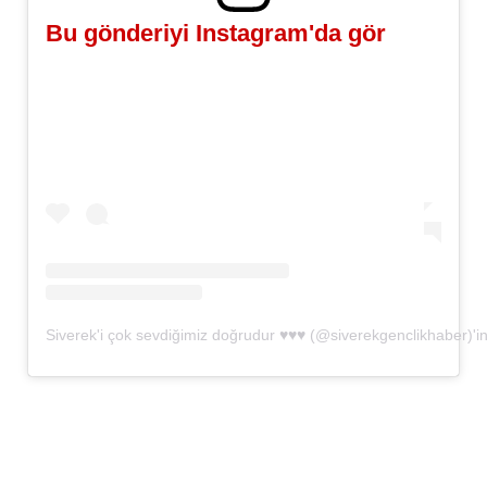
Bu gönderiyi Instagram'da gör
Siverek'i çok sevdiğimiz doğrudur ♥️♥️♥️ (@siverekgenclikhaber)'in