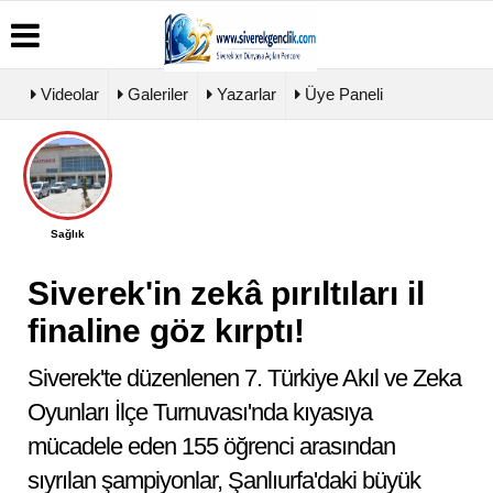
Videolar
Galeriler
Yazarlar
Üye Paneli
Üye Paneli
Biyografiler
Köşe Yazarları
Haber Arşivi
Video Galeri
Günün Haberleri
Foto Galeri
Sağlık
Siverek'in zekâ pırıltıları il
finaline göz kırptı!
Siverek'te düzenlenen 7. Türkiye Akıl ve Zeka
Oyunları İlçe Turnuvası'nda kıyasıya
mücadele eden 155 öğrenci arasından
sıyrılan şampiyonlar, Şanlıurfa'daki büyük