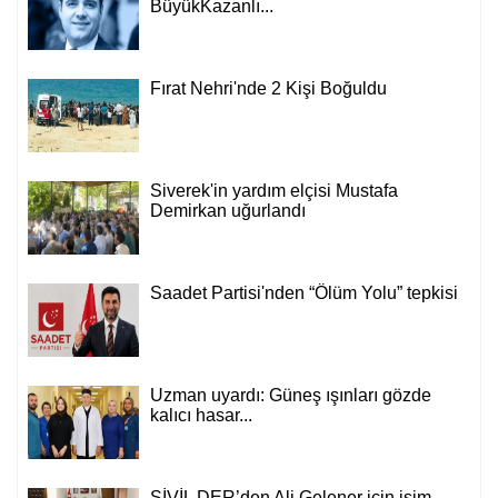
BüyükKazanlı...
Fırat Nehri'nde 2 Kişi Boğuldu
Siverek'in yardım elçisi Mustafa
Demirkan uğurlandı
Saadet Partisi'nden “Ölüm Yolu” tepkisi
Uzman uyardı: Güneş ışınları gözde
kalıcı hasar...
SİVİL DER’den Ali Gelener için isim