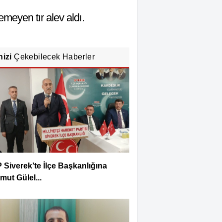
meyen tır alev aldı.
nizi
Çekebilecek Haberler
Siverek’te İlçe Başkanlığına
ut Gülel...