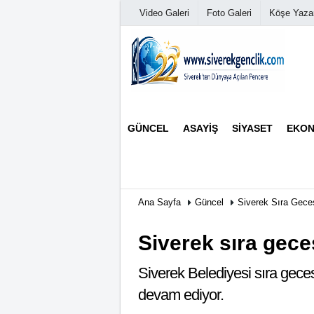
Video Galeri
Foto Galeri
Köşe Yazar
Üye Paneli
GÜNCEL
ASAYIŞ
SIYASET
EKON
Haber Arşivi
Günün Haberleri
Ana Sayfa
Güncel
Siverek Sıra Geces
Siverek sıra gece
Siverek Belediyesi sıra geces
devam ediyor.