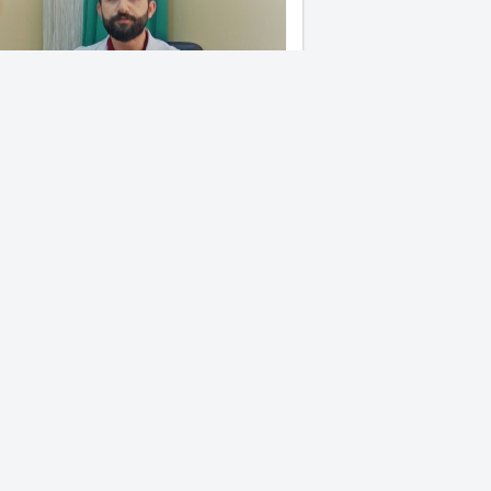
anından Şanlıurfa’da Güneş
ısı
rek'in can damarlarında yol
şması sürüyor