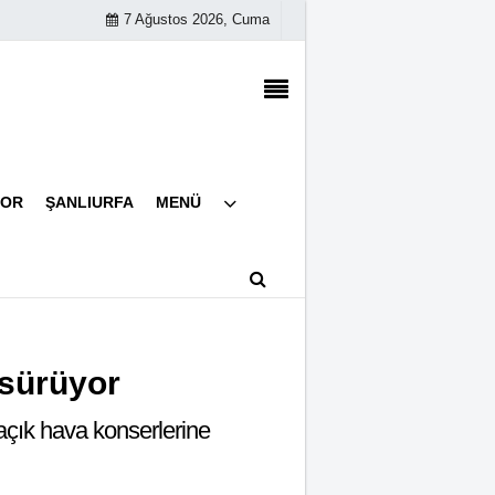
7 Ağustos 2026, Cuma
Künye
POR
ŞANLIURFA
MENÜ
İletişim
Çerez Politikası
Gizlilik İlkeleri
 sürüyor
 açık hava konserlerine