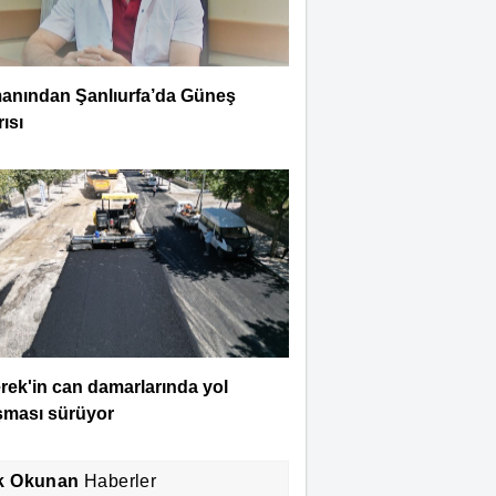
anından Şanlıurfa’da Güneş
ısı
rek'in can damarlarında yol
şması sürüyor
k Okunan
Haberler