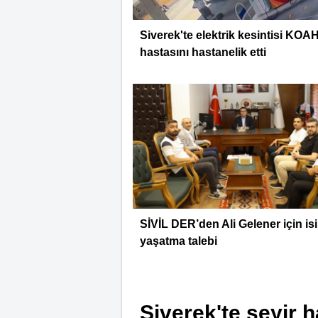
Siverek'te elektrik kesintisi KOA
hastasını hastanelik etti
SİVİL DER’den Ali Gelener için is
yaşatma talebi
Siverek'te seyir h