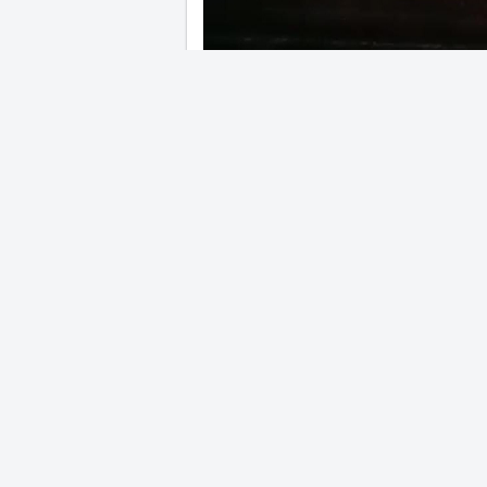
03 Temmuz 2024 - 23:24
Şanlıurfa istikametinden Diyarbakır 
nedenden dolayı yandı.
Vatandaşların İtfaiye ekiplerine bild
söndürme çalışmaları başlattı.
Yangın nedeniyle Diyarbakır Şanlıurf
Ekiplerin yangına müdahalesi deva
Facebook'ta Paylaş
Tweetl