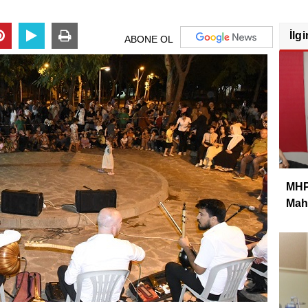
İlgi
ABONE OL
MHP 
Mahm