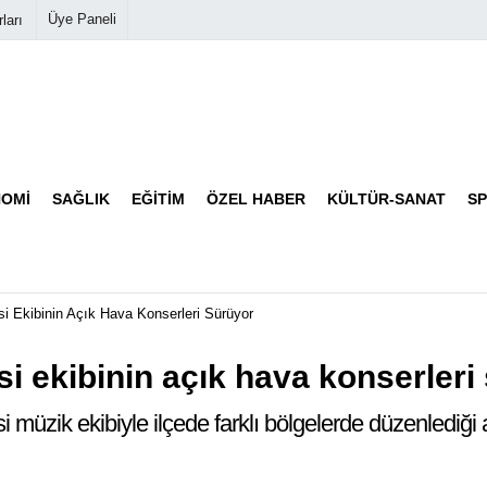
Üye Paneli
ları
Biyografiler
Köşe Yazarları
OMI
SAĞLIK
EĞITIM
ÖZEL HABER
KÜLTÜR-SANAT
S
Video Galeri
Foto Galeri
i Ekibinin Açık Hava Konserleri Sürüyor
si ekibinin açık hava konserleri
i müzik ekibiyle ilçede farklı bölgelerde düzenlediği