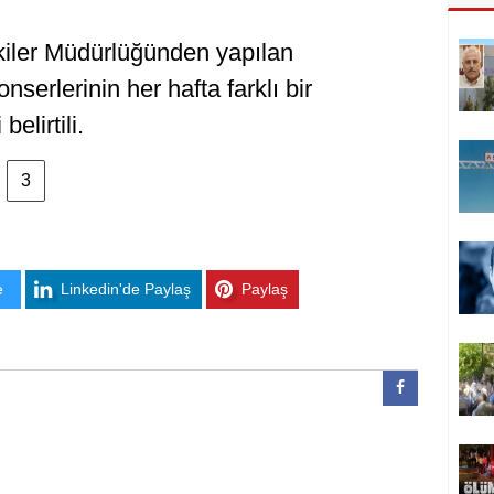
şkiler Müdürlüğünden yapılan
serlerinin her hafta farklı bir
elirtili.
3
e
Linkedin'de Paylaş
Paylaş