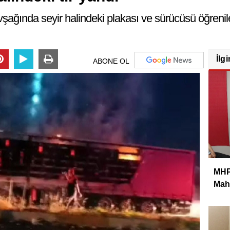
şağında seyir halindeki plakası ve sürücüsü öğrenile
İlgi
ABONE OL
MHP 
Mahm