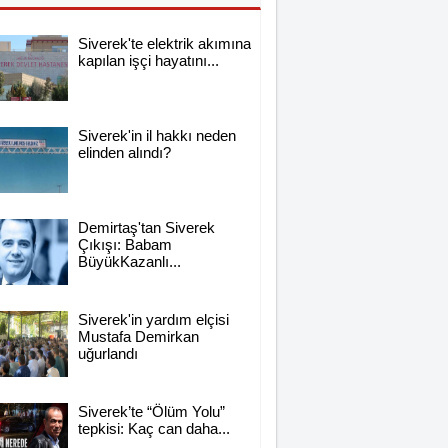
Siverek'te elektrik akımına
kapılan işçi hayatını...
Siverek'in il hakkı neden
elinden alındı?
Demirtaş'tan Siverek
Çıkışı: Babam
BüyükKazanlı...
Siverek'in yardım elçisi
Mustafa Demirkan
uğurlandı
Siverek’te “Ölüm Yolu”
tepkisi: Kaç can daha...