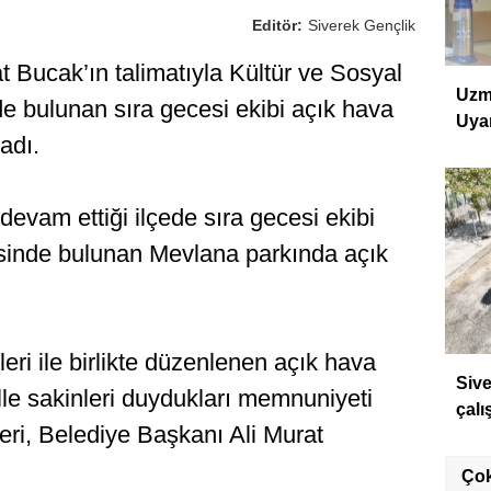
Editör:
Siverek Gençlik
t Bucak’ın talimatıyla Kültür ve Sosyal
Uzm
e bulunan sıra gecesi ekibi açık hava
Uyar
adı.
evam ettiği ilçede sıra gecesi ekibi
’sinde bulunan Mevlana parkında açık
eri ile birlikte düzenlenen açık hava
Sive
lle sakinleri duydukları memnuniyeti
çalı
leri, Belediye Başkanı Ali Murat
Ço