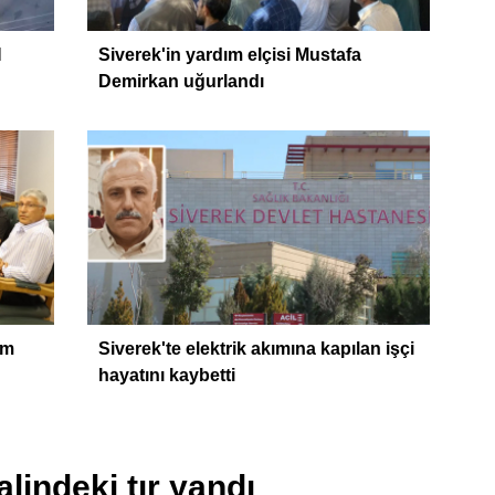
H
Siverek'in yardım elçisi Mustafa
Demirkan uğurlandı
im
Siverek'te elektrik akımına kapılan işçi
hayatını kaybetti
alindeki tır yandı