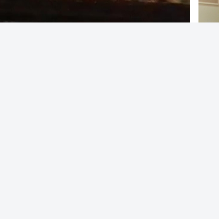
Editör:
Siverek Gençlik
istikametine seyir halindeki tır henüz bilinmeyen
Uzm
Uyar
irmesi üzerine olay yerine gelen ekipler yanan tır için
a karayolu trafiğe kapatıldı.
m ediyor.
Sive
e
Linkedin'de Paylaş
Paylaş
çalı