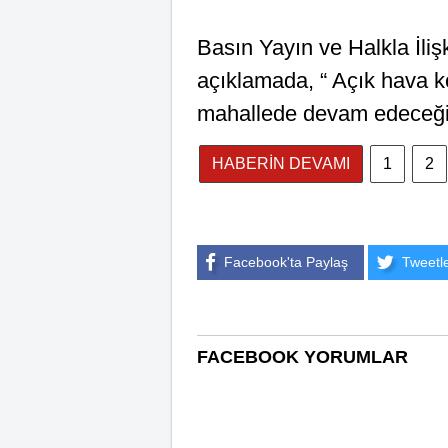
Basın Yayın ve Halkla İli
açıklamada, “ Açık hava kon
mahallede devam edeceği b
HABERİN DEVAMI
1
2
Facebook'ta Paylaş
Tweetl
FACEBOOK YORUMLAR