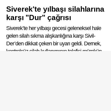
Siverek'te yılbaşı silahlarına
karşı "Dur" çağrısı
Siverek’te her yılbaşı gecesi geleneksel hale
gelen silah sıkma alışkanlığına karşı Sivil-
Der’den dikkat çeken bir uyarı geldi. Dernek,
kontrolsüz silah kullanımının telafisi mümkün
olmayan acılara yol açabileceğine vurgu
yaptı.
ABONE OL
Dinle