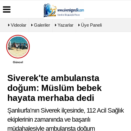
Videolar
Galeriler
Yazarlar
Üye Paneli
Üye
Biyografiler
Köşe
Künye
Paneli
Yazarları
İletişim
Haber
Video
Çerez
Güncel
Arşivi
Galeri
Politikası
Günün
Foto
Gizlilik
Haberleri
Galeri
Siverek'te ambulansta
İlkeleri
doğum: Müslüm bebek
hayata merhaba dedi
Şanlıurfa’nın Siverek ilçesinde, 112 Acil Sağlık
ekiplerinin zamanında ve başarılı
müdahalesiyle ambulansta doğum