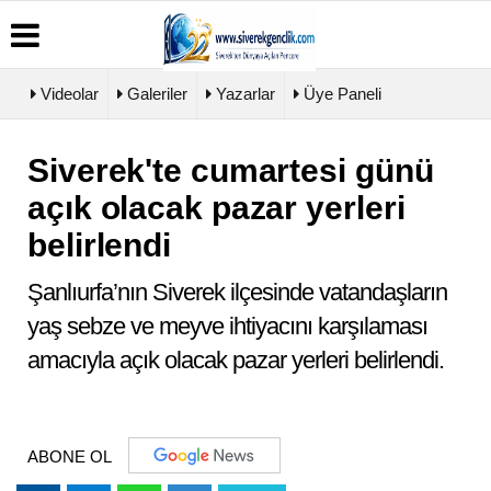
Videolar
Galeriler
Yazarlar
Üye Paneli
Siverek'te cumartesi günü
Üye
Biyografiler
Köşe
Künye
Paneli
Yazarları
açık olacak pazar yerleri
İletişim
Haber
Video
Çerez
belirlendi
Arşivi
Galeri
Politikası
Günün
Foto
Gizlilik
Haberleri
Galeri
Şanlıurfa’nın Siverek ilçesinde vatandaşların
İlkeleri
yaş sebze ve meyve ihtiyacını karşılaması
amacıyla açık olacak pazar yerleri belirlendi.
ABONE OL