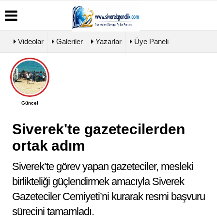
Videolar
Galeriler
Yazarlar
Üye Paneli
Üye
Biyografiler
Köşe
Künye
Paneli
Yazarları
İletişim
Haber
Video
Çerez
Güncel
Arşivi
Galeri
Politikası
Günün
Foto
Gizlilik
Haberleri
Galeri
Siverek'te gazetecilerden
İlkeleri
ortak adım
Siverek’te görev yapan gazeteciler, mesleki
birlikteliği güçlendirmek amacıyla Siverek
Gazeteciler Cemiyeti’ni kurarak resmi başvuru
sürecini tamamladı.