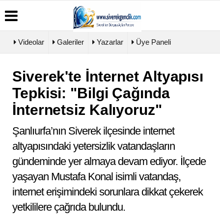
Videolar
Galeriler
Yazarlar
Üye Paneli
Siverek'te İnternet Altyapısı
Üye
Biyografiler
Köşe
Künye
Paneli
Yazarları
Tepkisi: "Bilgi Çağında
İletişim
Haber
Video
Çerez
İnternetsiz Kalıyoruz"
Arşivi
Galeri
Politikası
Günün
Foto
Gizlilik
Haberleri
Galeri
Şanlıurfa’nın Siverek ilçesinde internet
İlkeleri
altyapısındaki yetersizlik vatandaşların
gündeminde yer almaya devam ediyor. İlçede
yaşayan Mustafa Konal isimli vatandaş,
internet erişimindeki sorunlara dikkat çekerek
yetkililere çağrıda bulundu.