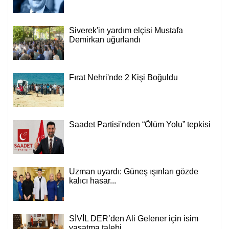
Siverek'in yardım elçisi Mustafa
Demirkan uğurlandı
Fırat Nehri'nde 2 Kişi Boğuldu
Saadet Partisi'nden “Ölüm Yolu” tepkisi
Uzman uyardı: Güneş ışınları gözde
kalıcı hasar...
SİVİL DER’den Ali Gelener için isim
yaşatma talebi