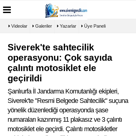
Videolar
Galeriler
Yazarlar
Üye Paneli
Siverek'te sahtecilik
Üye
Biyografiler
Köşe
Künye
Paneli
Yazarları
operasyonu: Çok sayıda
İletişim
Haber
Video
Çerez
çalıntı motosiklet ele
Arşivi
Galeri
Politikası
Günün
Foto
geçirildi
Gizlilik
Haberleri
Galeri
İlkeleri
Şanlıurfa İl Jandarma Komutanlığı ekipleri,
Siverek'te "Resmi Belgede Sahtecilik" suçuna
yönelik düzenlediği operasyonda şase
numaraları kazınmış 11 plakasız ve 3 çalıntı
motosiklet ele geçirdi. Çalıntı motosikletler