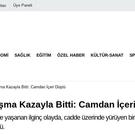
Üye Paneli
ları
Biyografiler
Köşe Yazarları
OMI
SAĞLIK
EĞITIM
ÖZEL HABER
KÜLTÜR-SANAT
S
Video Galeri
Foto Galeri
ma Kazayla Bitti: Camdan İçeri Düştü
şma Kazayla Bitti: Camdan İçer
nde yaşanan ilginç olayda, cadde üzerinde yürüyen b
ü.