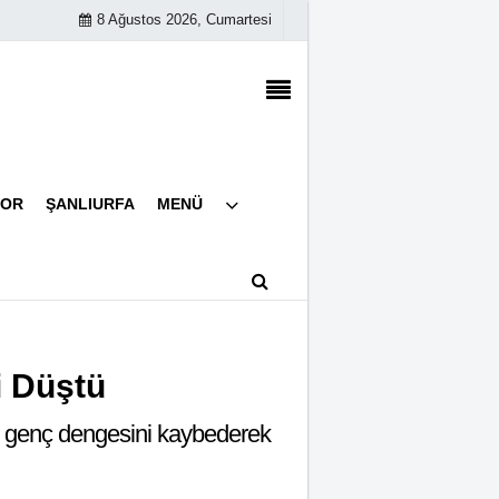
8 Ağustos 2026, Cumartesi
Künye
POR
ŞANLIURFA
MENÜ
İletişim
Çerez Politikası
Gizlilik İlkeleri
i Düştü
ir genç dengesini kaybederek