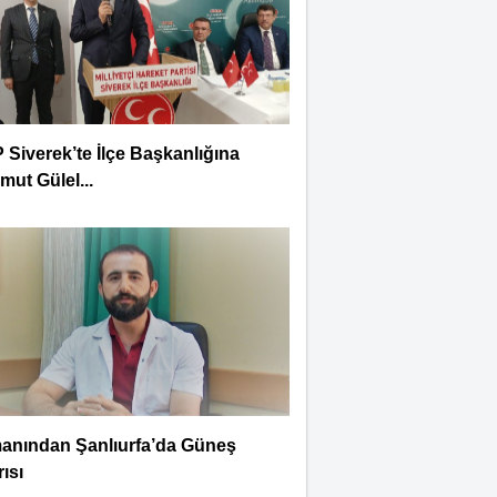
Siverek’te İlçe Başkanlığına
ut Gülel...
anından Şanlıurfa’da Güneş
ısı