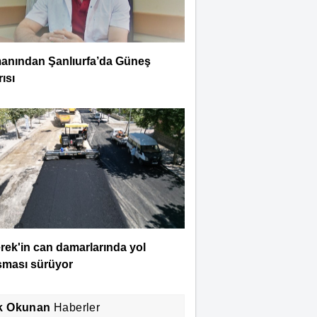
anından Şanlıurfa’da Güneş
ısı
rek'in can damarlarında yol
şması sürüyor
k Okunan
Haberler