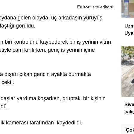
Editör:
site editörü
ydana gelen olayda, üç arkadaşın yürüyüş
laştığı görüldü.
Uzm
Uyar
biri kontrolünü kaybederek bir iş yerinin vitrin
yle cam kırılırken, genç iş yerinin içine
la dışarı çıkan gencin ayakta durmakta
 çekti.
daşlar yardıma koşarken, gruptaki bir kişinin
Sive
ldü.
çalı
lik kamerası tarafından kaydedildi.
Ço