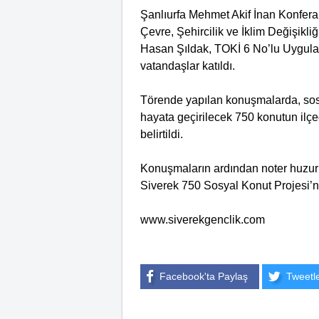
Şanlıurfa Mehmet Akif İnan Konfera
Çevre, Şehircilik ve İklim Değişikl
Hasan Şıldak, TOKİ 6 No’lu Uygulam
vatandaşlar katıldı.
Törende yapılan konuşmalarda, sosya
hayata geçirilecek 750 konutun ilçe
belirtildi.
Konuşmaların ardından noter huzurund
Siverek 750 Sosyal Konut Projesi’ni
www.siverekgenclik.com
Facebook'ta Paylaş
Tweetl