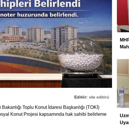
MHP 
Mahm
Editör:
site editörü
ği Bakanlığı Toplu Konut İdaresi Başkanlığı (TOKİ)
osyal Konut Projesi kapsamında hak sahibi belirleme
Uzm
Uyar