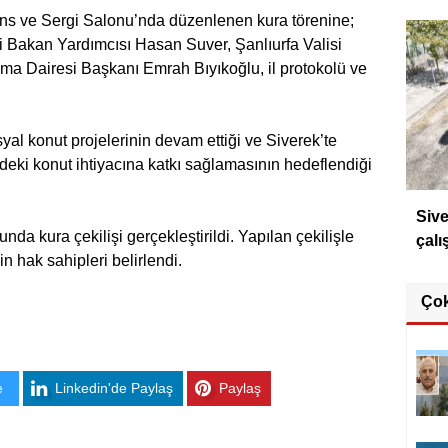
ns ve Sergi Salonu’nda düzenlenen kura törenine;
iği Bakan Yardımcısı Hasan Suver, Şanlıurfa Valisi
a Dairesi Başkanı Emrah Bıyıkoğlu, il protokolü ve
l konut projelerinin devam ettiği ve Siverek’te
deki konut ihtiyacına katkı sağlamasının hedeflendiği
Sive
a kura çekilişi gerçekleştirildi. Yapılan çekilişle
çalı
n hak sahipleri belirlendi.
Ço
e
Linkedin'de Paylaş
Paylaş