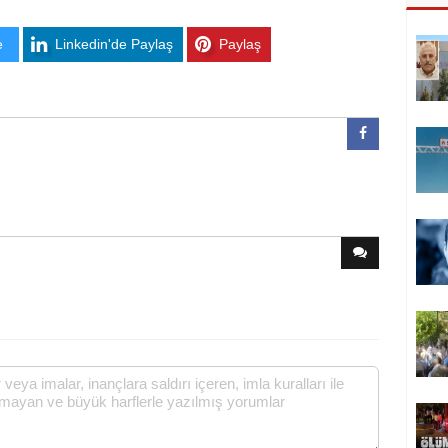
e
Linkedin'de Paylaş
Paylaş