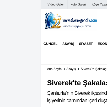
Video Galeri
Foto Galeri
Köşe Yazar
Üye Paneli
GÜNCEL
ASAYIŞ
SIYASET
EKON
Haber Arşivi
Günün Haberleri
Ana Sayfa
Asayiş
Siverek'te Şakalaş
Siverek'te Şakala
Şanlıurfa’nın Siverek ilçesi
iş yerinin camından içeri düşt