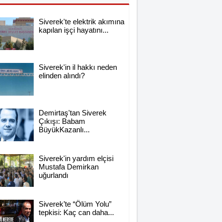
Siverek'te elektrik akımına
kapılan işçi hayatını...
Siverek'in il hakkı neden
elinden alındı?
Demirtaş'tan Siverek
Çıkışı: Babam
BüyükKazanlı...
Siverek'in yardım elçisi
Mustafa Demirkan
uğurlandı
Siverek’te “Ölüm Yolu”
tepkisi: Kaç can daha...