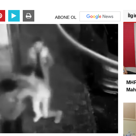
İlgi
ABONE OL
MHP 
Mahm