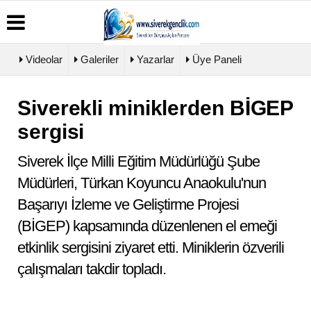
Videolar
Galeriler
Yazarlar
Üye Paneli
Siverekli miniklerden BİGEP
Üye
Biyografiler
Köşe
Künye
Paneli
Yazarları
sergisi
İletişim
Haber
Video
Çerez
Arşivi
Galeri
Politikası
Siverek İlçe Milli Eğitim Müdürlüğü Şube
Günün
Foto
Gizlilik
Haberleri
Galeri
Müdürleri, Türkan Koyuncu Anaokulu'nun
İlkeleri
Başarıyı İzleme ve Geliştirme Projesi
(BİGEP) kapsamında düzenlenen el emeği
etkinlik sergisini ziyaret etti. Miniklerin özverili
çalışmaları takdir topladı.