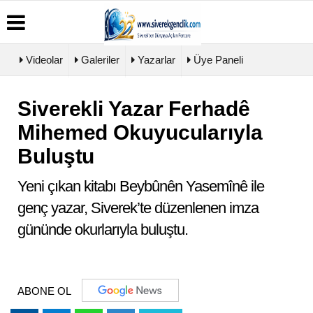
Videolar
Galeriler
Yazarlar
Üye Paneli
Siverekli Yazar Ferhadê
Üye
Biyografiler
Köşe
Künye
Paneli
Yazarları
Mihemed Okuyucularıyla
İletişim
Haber
Video
Çerez
Buluştu
Arşivi
Galeri
Politikası
Günün
Foto
Gizlilik
Haberleri
Galeri
Yeni çıkan kitabı Beybûnên Yasemînê ile
İlkeleri
genç yazar, Siverek’te düzenlenen imza
gününde okurlarıyla buluştu.
ABONE OL