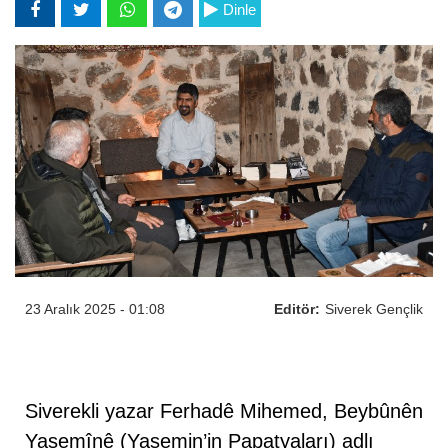
Dinle
23 Aralık 2025 - 01:08
Editör:
Siverek Gençlik
Siverekli yazar Ferhadê Mihemed, Beybûnên
Yasemînê (Yasemin’in Papatyaları) adlı