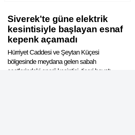
Siverek'te güne elektrik
kesintisiyle başlayan esnaf
kepenk açamadı
Hürriyet Caddesi ve Şeytan Küçesi
bölgesinde meydana gelen sabah
saatlerindeki enerji kesintisi, ticari hayatı
durma noktasına getirirken birçok işletme
kepenklerini dahi açamadı.
ABONE OL
Dinle