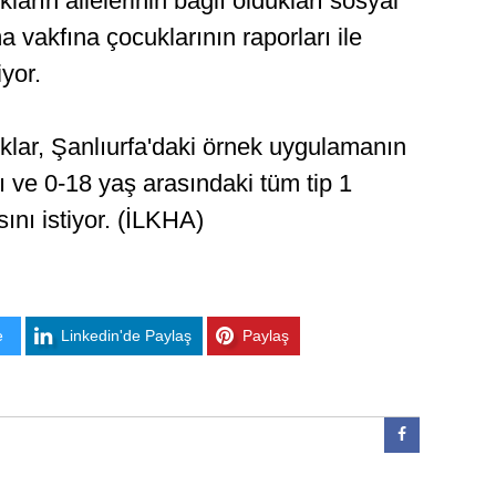
ların ailelerinin bağlı oldukları sosyal
vakfına çocuklarının raporları ile
yor.
uklar, Şanlıurfa'daki örnek uygulamanın
 ve 0-18 yaş arasındaki tüm tip 1
ını istiyor. (İLKHA)
e
Linkedin'de Paylaş
Paylaş