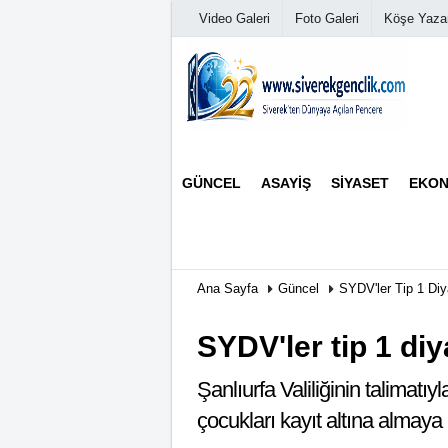
Video Galeri
Foto Galeri
Köşe Yazar
Üye Paneli
GÜNCEL
ASAYIŞ
SIYASET
EKON
Haber Arşivi
Günün Haberleri
Ana Sayfa
Güncel
SYDV'ler Tip 1 Di
SYDV'ler tip 1 di
Şanlıurfa Valiliğinin talimat
çocukları kayıt altına almaya