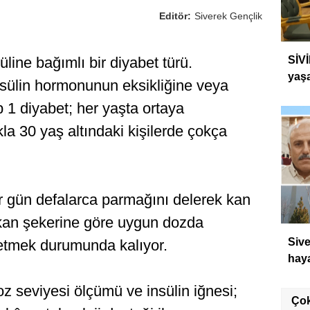
Editör:
Siverek Gençlik
süline bağımlı bir diyabet türü.
SİVİ
yaşa
sülin hormonunun eksikliğine veya
p 1 diyabet; her yaşta ortaya
kla 30 yaş altındaki kişilerde çokça
er gün defalarca parmağını delerek kan
 kan şekerine göre uygun dozda
Sive
 etmek durumunda kalıyor.
haya
 seviyesi ölçümü ve insülin iğnesi;
Ço