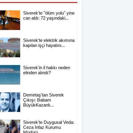
Siverek'te "ölüm yolu" yine
can aldı: 72 yaşındaki...
Siverek'te elektrik akımına
kapılan işçi hayatını...
Siverek'in il hakkı neden
elinden alındı?
Demirtaş'tan Siverek
Çıkışı: Babam
BüyükKazanlı...
Siverek'te Duygusal Veda:
Ceza İnfaz Kurumu
Müdürü...