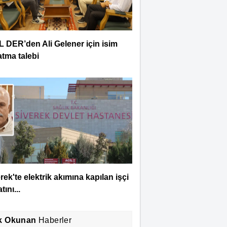
L DER’den Ali Gelener için isim
tma talebi
rek'te elektrik akımına kapılan işçi
tını...
k Okunan
Haberler