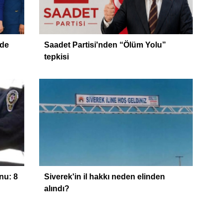
zde
Saadet Partisi'nden “Ölüm Yolu”
tepkisi
nu: 8
Siverek'in il hakkı neden elinden
alındı?