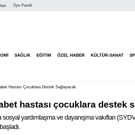
Üye Paneli
ları
Biyografiler
Köşe Yazarları
OMI
SAĞLIK
EĞITIM
ÖZEL HABER
KÜLTÜR-SANAT
S
Video Galeri
Foto Galeri
yabet Hastası Çocuklara Destek Sağlayacak
yabet hastası çocuklara destek 
ıyla sosyal yardımlaşma ve dayanışma vakıfları (SYDV)
 başladı.