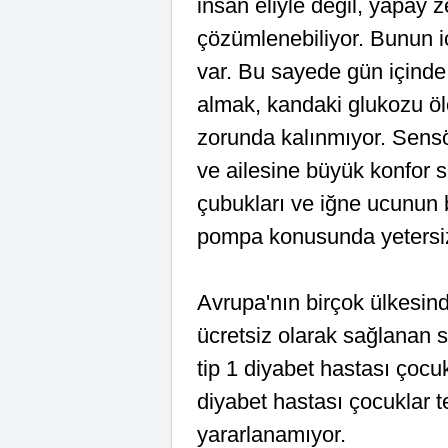
insan eliyle değil, yapay z
çözümlenebiliyor. Bunun iç
var. Bu sayede gün içinde
almak, kandaki glukozu ö
zorunda kalınmıyor. Sensö
ve ailesine büyük konfor s
çubukları ve iğne ucunun b
pompa konusunda yetersiz
Avrupa'nın birçok ülkesind
ücretsiz olarak sağlanan s
tip 1 diyabet hastası çocu
diyabet hastası çocuklar t
yararlanamıyor.