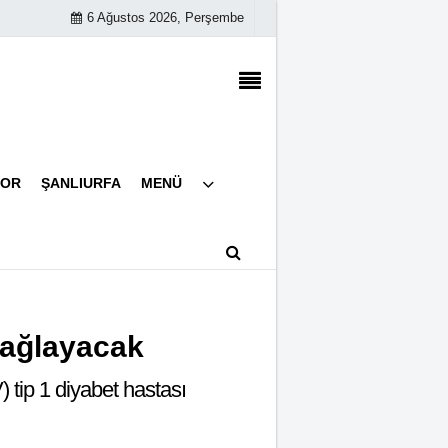
6 Ağustos 2026, Perşembe
Künye
POR
ŞANLIURFA
MENÜ
İletişim
Çerez Politikası
Gizlilik İlkeleri
sağlayacak
 tip 1 diyabet hastası