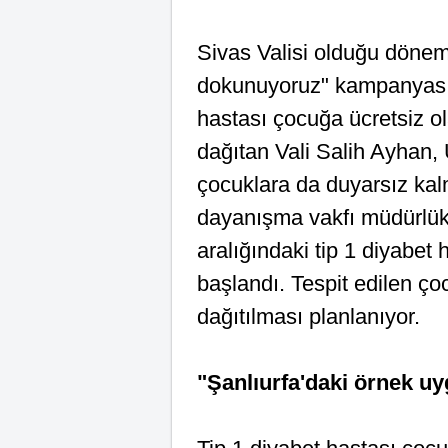
Sivas Valisi olduğu dönemd
dokunuyoruz" kampanyası i
hastası çocuğa ücretsiz ol
dağıtan Vali Salih Ayhan, 
çocuklara da duyarsız ka
dayanışma vakfı müdürlükl
aralığındaki tip 1 diyabet 
başlandı. Tespit edilen ço
dağıtılması planlanıyor.
"Şanlıurfa'daki örnek u