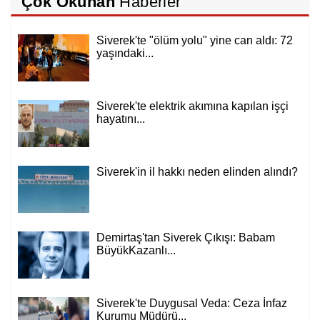
Çok Okunan
Haberler
Siverek'te "ölüm yolu" yine can aldı: 72
yaşındaki...
Siverek'te elektrik akımına kapılan işçi
hayatını...
Siverek'in il hakkı neden elinden alındı?
Demirtaş'tan Siverek Çıkışı: Babam
BüyükKazanlı...
Siverek'te Duygusal Veda: Ceza İnfaz
Kurumu Müdürü...