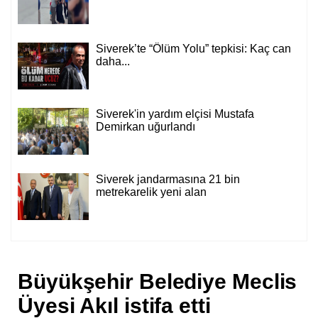
Siverek’te “Ölüm Yolu” tepkisi: Kaç can
daha...
Siverek'in yardım elçisi Mustafa
Demirkan uğurlandı
Siverek jandarmasına 21 bin
metrekarelik yeni alan
Büyükşehir Belediye Meclis
Üyesi Akıl istifa etti