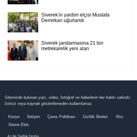
Siverek'in yardım elçisi Mustafa
Demirkan uğurlandı
Siverek jandarmasına 21 bin
metrekarelik yeni alan
Sitemizde bulunan yazı, video, fotoğraf ve haberlerin her hakkı saklıdır.
İzinsiz veya kaynak gösterilemeden kullanılamaz.
Künye
İletişim
Çerez Politikası
Gizlilik İlkeleri
Rss
Sitene Ekle
A Life Sağlık Grubu