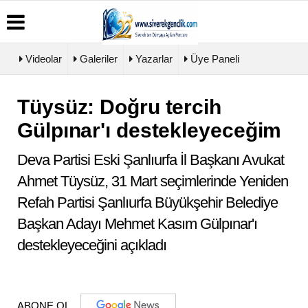
Videolar
Galeriler
Yazarlar
Üye Paneli
Tüysüz: Doğru tercih
Üye
Biyografiler
Köşe
Künye
Paneli
Yazarları
Gülpınar'ı destekleyeceğim
İletişim
Haber
Video
Çerez
Arşivi
Galeri
Politikası
Deva Partisi Eski Şanlıurfa İl Başkanı Avukat
Günün
Foto
Gizlilik
Haberleri
Galeri
Ahmet Tüysüz, 31 Mart seçimlerinde Yeniden
İlkeleri
Refah Partisi Şanlıurfa Büyükşehir Belediye
Başkan Adayı Mehmet Kasım Gülpınar'ı
destekleyeceğini açıkladı
ABONE OL