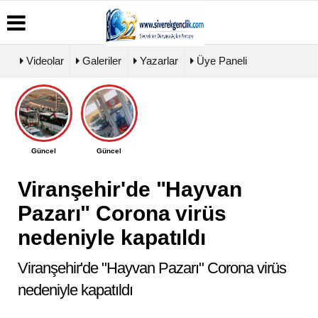
Videolar
Galeriler
Yazarlar
Üye Paneli
Üye
Biyografiler
Köşe
Künye
Paneli
Yazarları
İletişim
Haber
Video
Çerez
Güncel
Güncel
Arşivi
Galeri
Politikası
Günün
Foto
Gizlilik
Haberleri
Galeri
Viranşehir'de "Hayvan
İlkeleri
Pazarı" Corona virüs
nedeniyle kapatıldı
Viranşehir'de "Hayvan Pazarı" Corona virüs
nedeniyle kapatıldı