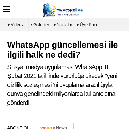
Videolar
Galeriler
Yazarlar
Üye Paneli
WhatsApp güncellemesi ile
Üye
Biyografiler
Köşe
Künye
Paneli
Yazarları
ilgili halk ne dedi?
İletişim
Haber
Video
Çerez
Arşivi
Galeri
Politikası
Sosyal medya uygulaması WhatsApp, 8
Günün
Foto
Gizlilik
Haberleri
Galeri
Şubat 2021 tarihinde yürürlüğe girecek "yeni
İlkeleri
gizlilik sözleşmesi"ni uygulama aracılığıyla
dünya genelindeki milyonlarca kullanıcısına
gönderdi.
ABONE OL