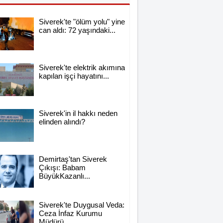
Siverek'te "ölüm yolu" yine
can aldı: 72 yaşındaki...
Siverek'te elektrik akımına
kapılan işçi hayatını...
Siverek'in il hakkı neden
elinden alındı?
Demirtaş'tan Siverek
Çıkışı: Babam
BüyükKazanlı...
Siverek'te Duygusal Veda:
Ceza İnfaz Kurumu
Müdürü...