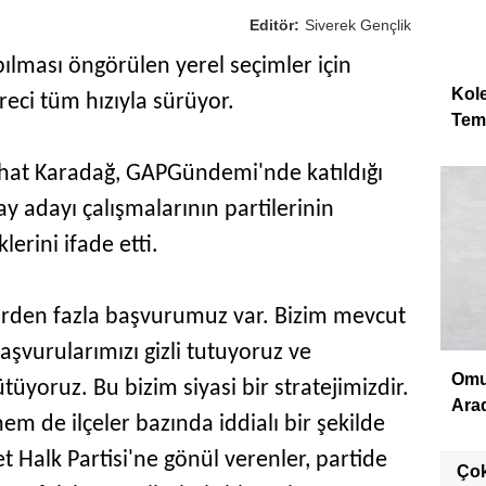
Editör:
Siverek Gençlik
ılması öngörülen yerel seçimler için
Kole
reci tüm hızıyla sürüyor.
Teme
rhat Karadağ, GAPGündemi'nde katıldığı
y adayı çalışmalarının partilerinin
klerini ifade etti.
birden fazla başvurumuz var. Bizim mevcut
başvurularımızı gizli tutuyoruz ve
Omuz
rütüyoruz. Bu bizim siyasi bir stratejimizdir.
Arad
 de ilçeler bazında iddialı bir şekilde
 Halk Partisi'ne gönül verenler, partide
Ço