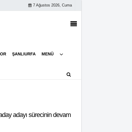
7 Ağustos 2026, Cuma
Künye
POR
ŞANLIURFA
MENÜ
İletişim
Çerez Politikası
Gizlilik İlkeleri
 aday adayı sürecinin devam