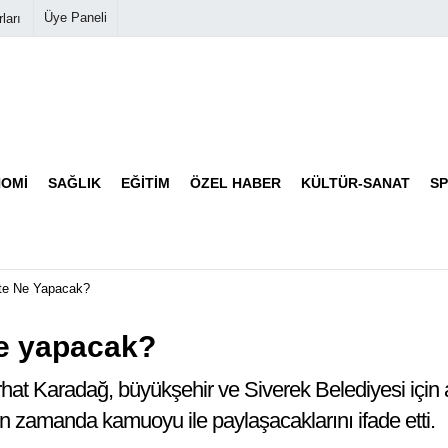
Üye Paneli
ları
Biyografiler
Köşe Yazarları
OMI
SAĞLIK
EĞITIM
ÖZEL HABER
KÜLTÜR-SANAT
S
Video Galeri
Foto Galeri
'te Ne Yapacak?
ne yapacak?
hat Karadağ, büyükşehir ve Siverek Belediyesi için
yakın zamanda kamuoyu ile paylaşacaklarını ifade etti.