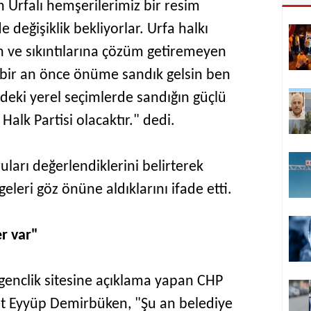
n Urfalı hemşerilerimiz bir resim
de değişiklik bekliyorlar. Urfa halkı
n ve sıkıntılarına çözüm getiremeyen
ki bir an önce önüme sandık gelsin ben
eki yerel seçimlerde sandığın güçlü
alk Partisi olacaktır." dedi.
uları değerlendiklerini belirterek
eleri göz önüne aldıklarını ifade etti.
er var"
rekgenclik sitesine açıklama yapan CHP
t Eyyüp Demirbüken, "Şu an belediye