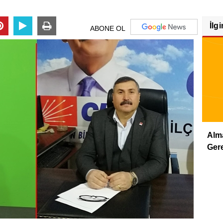
İlgi
ABONE OL
Alm
Gere