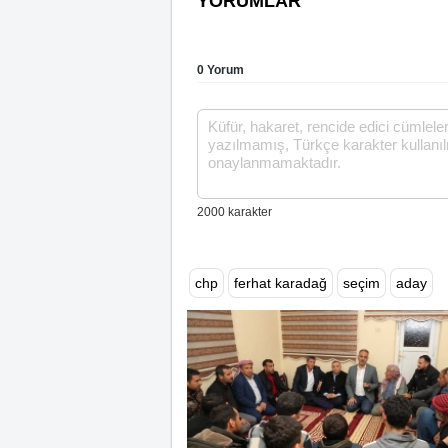
YORUMLAR
0 Yorum
chp
ferhat karadağ
seçim
aday