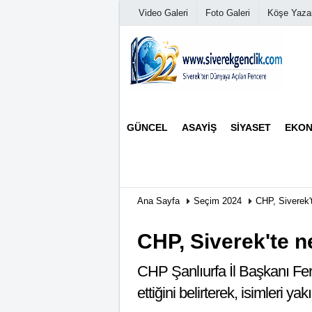
Video Galeri
Foto Galeri
Köşe Yazar
Üye Paneli
GÜNCEL
ASAYIŞ
SIYASET
EKON
Haber Arşivi
Günün Haberleri
Ana Sayfa
Seçim 2024
CHP, Siverek
CHP, Siverek'te 
CHP Şanlıurfa İl Başkanı Fer
ettiğini belirterek, isimleri 