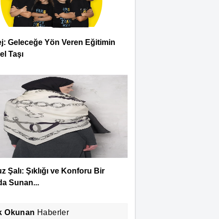
j: Geleceğe Yön Veren Eğitimin
l Taşı
 Şalı: Şıklığı ve Konforu Bir
a Sunan...
k Okunan
Haberler