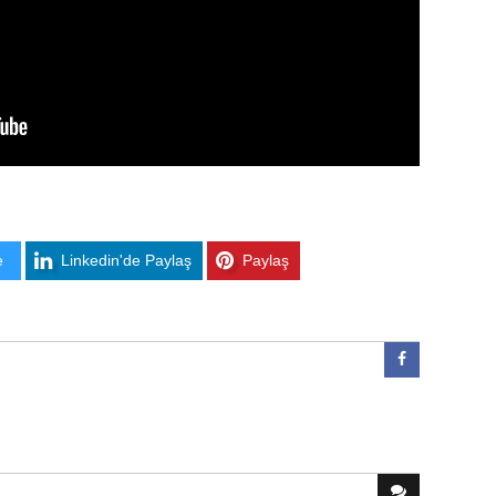
e
Linkedin'de Paylaş
Paylaş