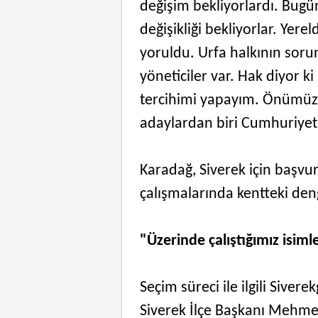
değişim bekliyorlardı. Bugü
değişikliği bekliyorlar. Yerel
yoruldu. Urfa halkının soru
yöneticiler var. Hak diyor 
tercihimi yapayım. Önümüzd
adaylardan biri Cumhuriyet H
Karadağ, Siverek için başvur
çalışmalarında kentteki deng
"Üzerinde çalıştığımız isiml
Seçim süreci ile ilgili Sive
Siverek İlçe Başkanı Mehme