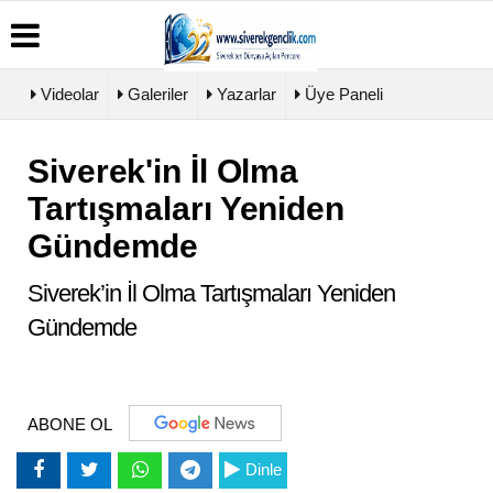
Videolar
Galeriler
Yazarlar
Üye Paneli
Siverek'in İl Olma
Üye
Biyografiler
Köşe
Künye
Paneli
Yazarları
Tartışmaları Yeniden
İletişim
Haber
Video
Çerez
Gündemde
Arşivi
Galeri
Politikası
Günün
Foto
Gizlilik
Haberleri
Galeri
Siverek’in İl Olma Tartışmaları Yeniden
İlkeleri
Gündemde
ABONE OL
Dinle