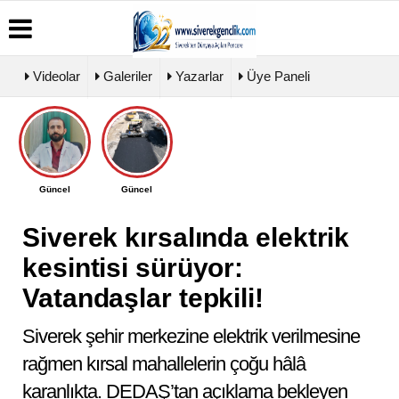
Videolar
Galeriler
Yazarlar
Üye Paneli
Üye
Biyografiler
Köşe
Künye
Paneli
Yazarları
İletişim
Haber
Video
Çerez
Güncel
Güncel
Arşivi
Galeri
Politikası
Günün
Foto
Gizlilik
Haberleri
Galeri
Siverek kırsalında elektrik
İlkeleri
kesintisi sürüyor:
Vatandaşlar tepkili!
Siverek şehir merkezine elektrik verilmesine
rağmen kırsal mahallelerin çoğu hâlâ
karanlıkta. DEDAŞ’tan açıklama bekleyen