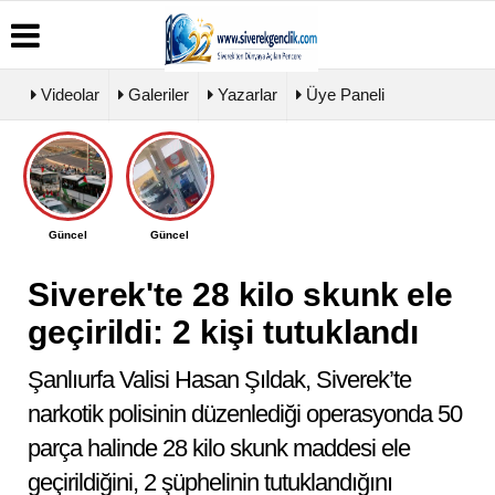
Videolar
Galeriler
Yazarlar
Üye Paneli
Üye
Biyografiler
Köşe
Künye
Paneli
Yazarları
İletişim
Haber
Video
Çerez
Güncel
Güncel
Arşivi
Galeri
Politikası
Günün
Foto
Gizlilik
Haberleri
Galeri
Siverek'te 28 kilo skunk ele
İlkeleri
geçirildi: 2 kişi tutuklandı
Şanlıurfa Valisi Hasan Şıldak, Siverek’te
narkotik polisinin düzenlediği operasyonda 50
parça halinde 28 kilo skunk maddesi ele
geçirildiğini, 2 şüphelinin tutuklandığını