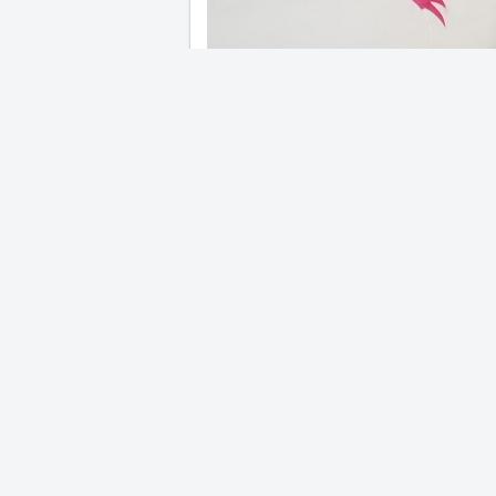
28 Ağustos 2023 - 10:49
Gelişim gerilikleri arasınd
faaliyetlerin yerine getiril
Zekâ geriliği çocuğun yaşı
getirememesi olarak nitelen
Gelişme geriliği ile ilgili 
Araştırma Hastanesi Çocu
Hilmi Sevinç, "Gelişme ger
zaman anemiler, yani kansı