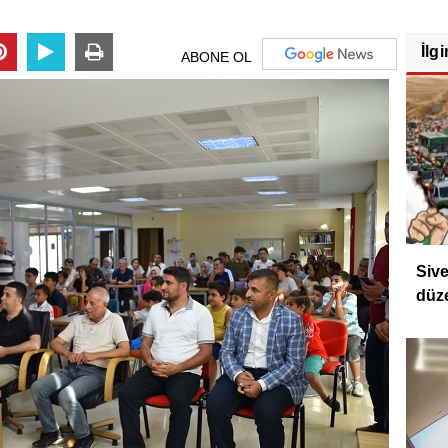
İlgi
ABONE OL
Sive
düz