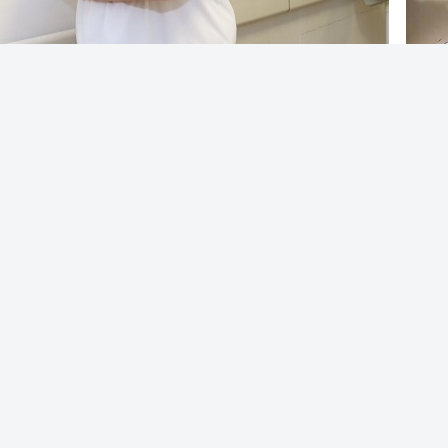
Editör:
Siverek Gençlik
a en sık karşılaşılan durum zihinsel
Sive
mesinde yetersizlik olarak ortaya çıkıyor.
hast
ndan beklenen yetileri yerine
dirilir.
önemli bilgiler veren Şanlıurfa Eğitim ve
k Hastalıkları Uzmanı Dr. Süleyman
iliğinin en sık sebeplerine baktığımız
Sive
zlık hastalığı ortaya çıkıyor. Kansızlık