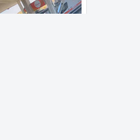
rek'te elektrik kesintisi KOAH
asını hastanelik...
rek'in yardım elçisi Mustafa