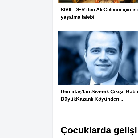
SİVİL DER’den Ali Gelener için is
yaşatma talebi
Demirtaş'tan Siverek Çıkışı: Bab
BüyükKazanlı Köyünden...
Çocuklarda gelişim