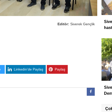
Sive
Editör:
Siverek Gençlik
hast
e
Linkedin'de Paylaş
Paylaş
Sive
Dem
Ço