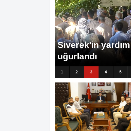
Siverek'te elektri
hayatını kaybetti
1
2
3
4
5