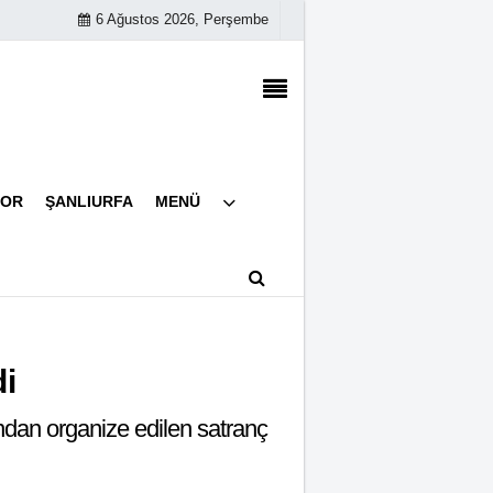
6 Ağustos 2026, Perşembe
Künye
POR
ŞANLIURFA
MENÜ
İletişim
Çerez Politikası
Gizlilik İlkeleri
di
ından organize edilen satranç