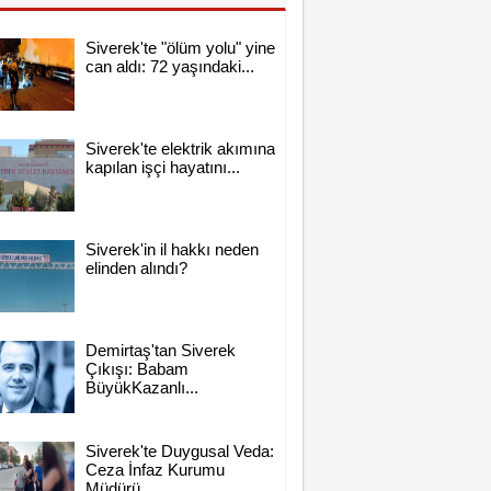
Siverek'te "ölüm yolu" yine
can aldı: 72 yaşındaki...
Siverek'te elektrik akımına
kapılan işçi hayatını...
Siverek'in il hakkı neden
elinden alındı?
Demirtaş'tan Siverek
Çıkışı: Babam
BüyükKazanlı...
Siverek'te Duygusal Veda:
Ceza İnfaz Kurumu
Müdürü...