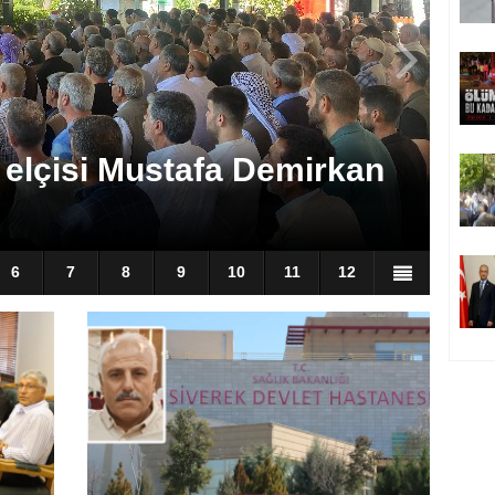
k akımına kapılan işçi
6
7
8
9
10
11
12