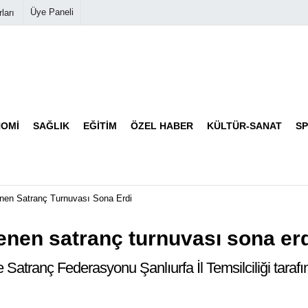
Üye Paneli
ları
Biyografiler
Köşe Yazarları
OMI
SAĞLIK
EĞITIM
ÖZEL HABER
KÜLTÜR-SANAT
S
Video Galeri
Foto Galeri
enen Satranç Turnuvası Sona Erdi
enen satranç turnuvası sona er
 Satranç Federasyonu Şanlıurfa İl Temsilciliği taraf