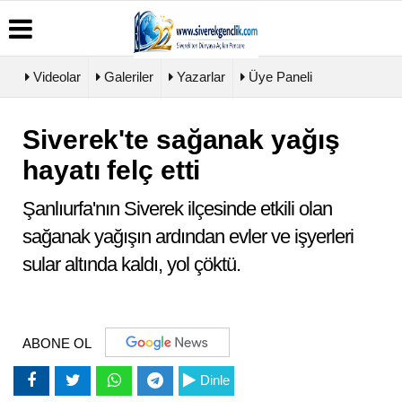
Videolar
Galeriler
Yazarlar
Üye Paneli
Siverek'te sağanak yağış
Üye
Biyografiler
Köşe
Künye
Paneli
Yazarları
hayatı felç etti
İletişim
Haber
Video
Çerez
Arşivi
Galeri
Politikası
Şanlıurfa'nın Siverek ilçesinde etkili olan
Günün
Foto
Gizlilik
Haberleri
Galeri
sağanak yağışın ardından evler ve işyerleri
İlkeleri
sular altında kaldı, yol çöktü.
ABONE OL
Dinle