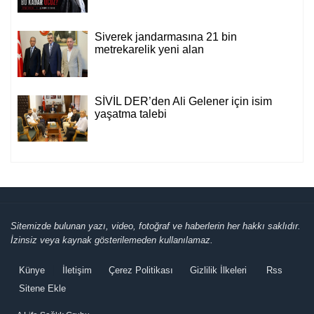
Siverek jandarmasına 21 bin
metrekarelik yeni alan
SİVİL DER’den Ali Gelener için isim
yaşatma talebi
Sitemizde bulunan yazı, video, fotoğraf ve haberlerin her hakkı saklıdır.
İzinsiz veya kaynak gösterilemeden kullanılamaz.
Künye
İletişim
Çerez Politikası
Gizlilik İlkeleri
Rss
Sitene Ekle