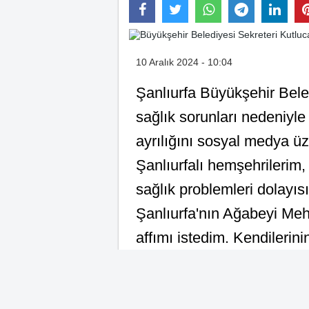
10 Aralık 2024 - 10:04
Şanlıurfa Büyükşehir Bele
sağlık sorunları nedeniyle 
ayrılığını sosyal medya ü
Şanlıurfalı hemşehrilerim
sağlık problemleri dolayı
Şanlıurfa'nın Ağabeyi Me
affımı istedim. Kendileri
üzülerek, güzel anılar ve 
ayrılıyorum. Allah’a ısmarl