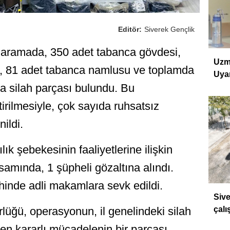
Editör:
Siverek Gençlik
n aramada, 350 adet tabanca gövdesi,
Uzm
, 81 adet tabanca namlusu ve toplamda
Uyar
da silah parçası bulundu. Bu
irilmesiyle, çok sayıda ruhsatsız
nildi.
ılık şebekesinin faaliyetlerine ilişkin
samında, 1 şüpheli gözaltına alındı.
ihinde adli makamlara sevk edildi.
Sive
lüğü, operasyonun, il genelindeki silah
çalı
len kararlı mücadelenin bir parçası