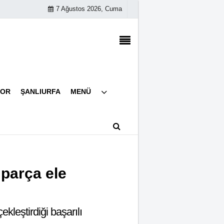
7 Ağustos 2026, Cuma
Künye
POR
ŞANLIURFA
MENÜ
İletişim
Çerez Politikası
Gizlilik İlkeleri
 parça ele
kleştirdiği başarılı