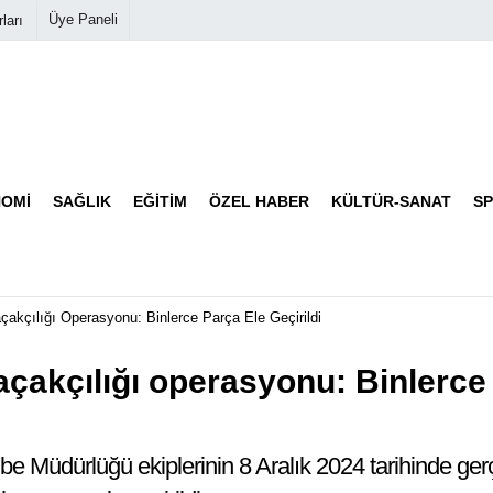
Üye Paneli
ları
Biyografiler
Köşe Yazarları
OMI
SAĞLIK
EĞITIM
ÖZEL HABER
KÜLTÜR-SANAT
S
Video Galeri
Foto Galeri
açakçılığı Operasyonu: Binlerce Parça Ele Geçirildi
kaçakçılığı operasyonu: Binlerce
 Müdürlüğü ekiplerinin 8 Aralık 2024 tarihinde gerçe