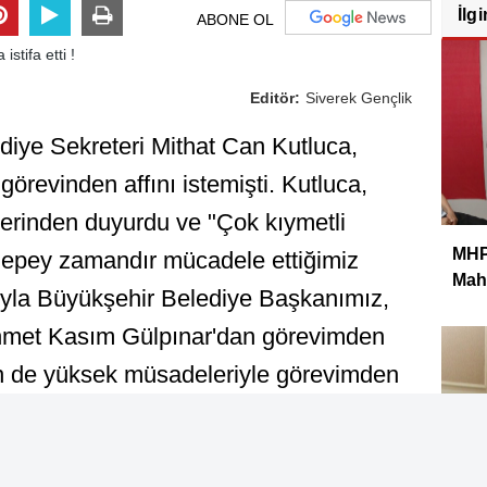
İlgi
ABONE OL
Editör:
Siverek Gençlik
diye Sekreteri Mithat Can Kutluca,
görevinden affını istemişti. Kutluca,
zerinden duyurdu ve "Çok kıymetli
MHP 
, epey zamandır mücadele ettiğimiz
Mahm
sıyla Büyükşehir Belediye Başkanımız,
hmet Kasım Gülpınar'dan görevimden
nin de yüksek müsadeleriyle görevimden
hizmetler bıraktığıma inanarak
adık Şanlıurfam..." ifadelerini kullandı.