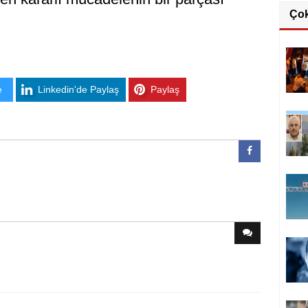
Ço
e
Linkedin'de Paylaş
Paylaş