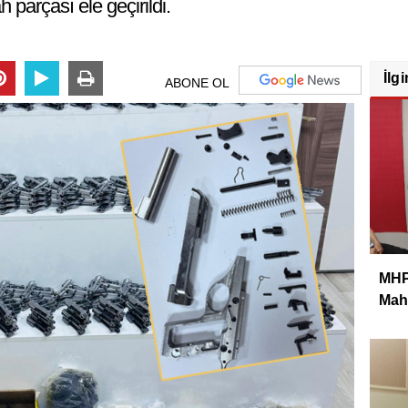
 parçası ele geçirildi.
İlgi
ABONE OL
MHP 
Mahm