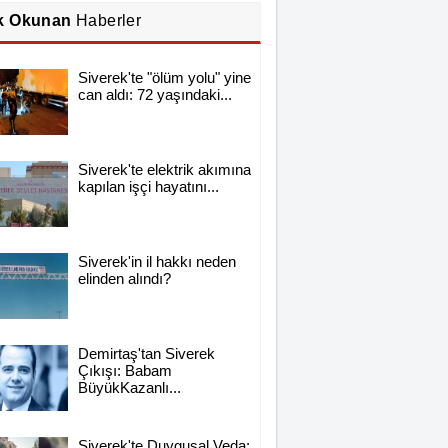
k Okunan
Haberler
Siverek'te "ölüm yolu" yine
can aldı: 72 yaşındaki...
Siverek'te elektrik akımına
kapılan işçi hayatını...
Siverek'in il hakkı neden
elinden alındı?
Demirtaş'tan Siverek
Çıkışı: Babam
BüyükKazanlı...
Siverek'te Duygusal Veda: