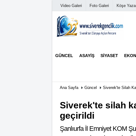
Video Galeri
Foto Galeri
Köşe Yazar
Üye Paneli
GÜNCEL
ASAYIŞ
SIYASET
EKON
Haber Arşivi
Günün Haberleri
Ana Sayfa
Güncel
Siverek'te Silah K
Siverek'te silah 
geçirildi
Şanlıurfa İl Emniyet KOM Şube