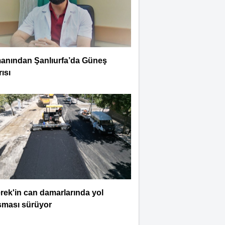
anından Şanlıurfa’da Güneş
ısı
rek'in can damarlarında yol
şması sürüyor