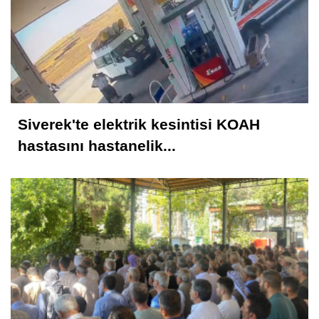
Siverek'te elektrik kesintisi KOAH
hastasını hastanelik...