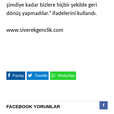
şimdiye kadar bizlere hiçbir şekilde geri
dönüş yapmadılar.” ifadelerini kullandı.
www.siverekgenclik.com
Paylaş
Tweetle
WhatsApp
FACEBOOK YORUMLAR