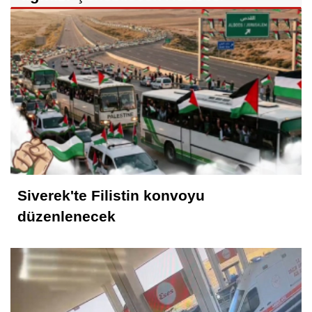
Siverek'te Filistin konvoyu
düzenlenecek