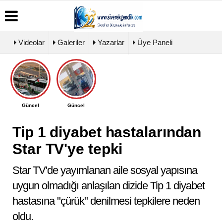
Videolar
Galeriler
Yazarlar
Üye Paneli
Üye
Biyografiler
Köşe
Künye
Paneli
Yazarları
İletişim
Haber
Video
Çerez
Güncel
Güncel
Arşivi
Galeri
Politikası
Günün
Foto
Gizlilik
Haberleri
Galeri
Tip 1 diyabet hastalarından
İlkeleri
Star TV'ye tepki
Star TV'de yayımlanan aile sosyal yapısına
uygun olmadığı anlaşılan dizide Tip 1 diyabet
hastasına "çürük" denilmesi tepkilere neden
oldu.