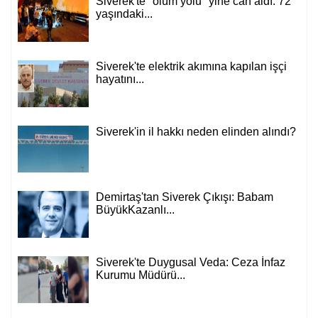
Siverek'te "ölüm yolu" yine can aldı: 72
yaşındaki...
Siverek'te elektrik akımına kapılan işçi
hayatını...
Siverek'in il hakkı neden elinden alındı?
Demirtaş'tan Siverek Çıkışı: Babam
BüyükKazanlı...
Siverek'te Duygusal Veda: Ceza İnfaz
Kurumu Müdürü...