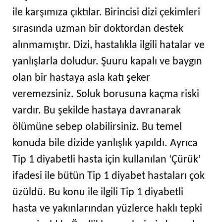
ile karşımıza çıktılar. Birincisi dizi çekimleri
sırasında uzman bir doktordan destek
alınmamıştır. Dizi, hastalıkla ilgili hatalar ve
yanlışlarla doludur. Şuuru kapalı ve baygın
olan bir hastaya asla katı şeker
veremezsiniz. Soluk borusuna kaçma riski
vardır. Bu şekilde hastaya davranarak
ölümüne sebep olabilirsiniz. Bu temel
konuda bile dizide yanlışlık yapıldı. Ayrıca
Tip 1 diyabetli hasta için kullanılan ‘Çürük’
ifadesi ile bütün Tip 1 diyabet hastaları çok
üzüldü. Bu konu ile ilgili Tip 1 diyabetli
hasta ve yakınlarından yüzlerce haklı tepki