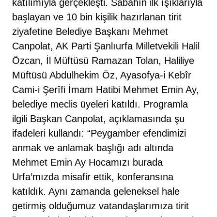
katılımıyla gerçekleşti. Sabahın ilk ışıklarıyla
başlayan ve 10 bin kişilik hazırlanan tirit
ziyafetine Belediye Başkanı Mehmet
Canpolat, AK Parti Şanlıurfa Milletvekili Halil
Özcan, İl Müftüsü Ramazan Tolan, Haliliye
Müftüsü Abdulhekim Öz, Ayasofya-i Kebîr
Cami-i Şerîfi İmam Hatibi Mehmet Emin Ay,
belediye meclis üyeleri katıldı. Programla
ilgili Başkan Canpolat, açıklamasında şu
ifadeleri kullandı: “Peygamber efendimizi
anmak ve anlamak başlığı adı altında
Mehmet Emin Ay Hocamızı burada
Urfa’mızda misafir ettik, konferansına
katıldık. Aynı zamanda geleneksel hale
getirmiş olduğumuz vatandaşlarımıza tirit