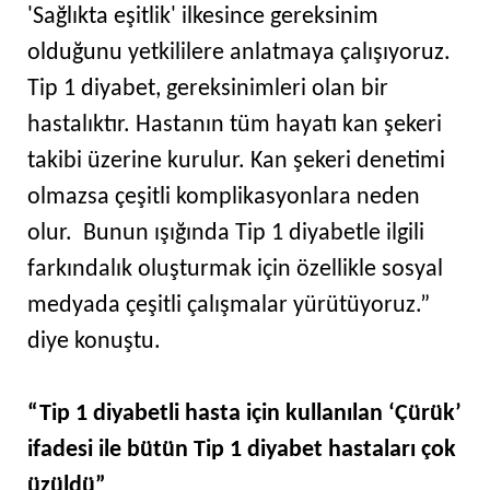
'Sağlıkta eşitlik' ilkesince gereksinim
olduğunu yetkililere anlatmaya çalışıyoruz.
Tip 1 diyabet, gereksinimleri olan bir
hastalıktır. Hastanın tüm hayatı kan şekeri
takibi üzerine kurulur. Kan şekeri denetimi
olmazsa çeşitli komplikasyonlara neden
olur. Bunun ışığında Tip 1 diyabetle ilgili
farkı
ndalık oluşturmak için özellikle sosyal
medyada çeşitli çalışmalar yürütüyoruz.”
diye konuştu.
“Tip 1 diyabetli hasta için kullanılan ‘Çürük’
ifadesi ile bütün Tip 1 diyabet hastaları çok
üzüldü”