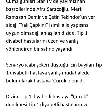
Cuma günleri Star TV'de yayımlanan
başrollerinde Afra Saraçoğlu, Mert
Ramazan Demir ve Çetin Tekindor'un yer
aldığı "Yalı Çapkını" isimli aile yapısına
uygun olmadığı anlaşılan dizide, Tip 1
diyabet hastalarını üzen ve yanlış
yönlendiren bir sahne yaşandı.
Senaryo icabı şekeri düştüğü için bayılan Tip
1 diyabetli hastaya yanlış müdahalede
bulunularak hastaya ‘Çürük’ denildi.
Dizide Tip 1 diyabetli hastaya "Çürük"
denilmesi Tip 1 diyabetli hastaların ve