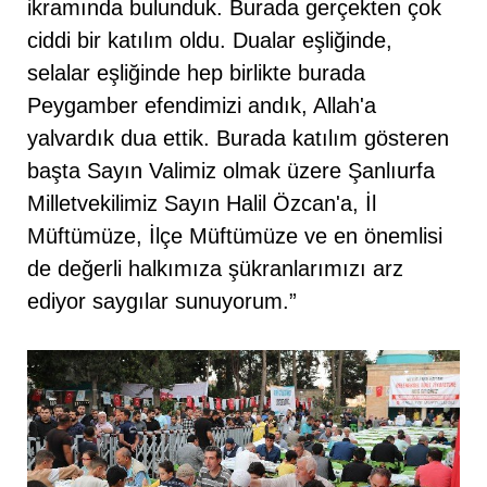
ikramında bulunduk. Burada gerçekten çok
ciddi bir katılım oldu. Dualar eşliğinde,
selalar eşliğinde hep birlikte burada
Peygamber efendimizi andık, Allah'a
yalvardık dua ettik. Burada katılım gösteren
başta Sayın Valimiz olmak üzere Şanlıurfa
Milletvekilimiz Sayın Halil Özcan'a, İl
Müftümüze, İlçe Müftümüze ve en önemlisi
de değerli halkımıza şükranlarımızı arz
ediyor saygılar sunuyorum.”