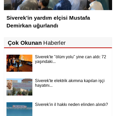
Siverek'in yardım elçisi Mustafa
Demirkan uğurlandı
Çok Okunan
Haberler
Siverek'te "ölüm yolu" yine can aldı: 72
yaşındaki...
Siverek'te elektrik akımına kapılan işçi
hayatını...
Siverek'in il hakkı neden elinden alındı?