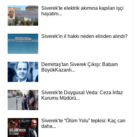
Siverek'te elektrik akımına kapılan işçi
hayatını...
Siverek'in il hakkı neden elinden alındı?
Demirtaş'tan Siverek Çıkışı: Babam
BüyükKazanlı...
Siverek'te Duygusal Veda: Ceza İnfaz
Kurumu Müdürü...
Siverek’te “Ölüm Yolu” tepkisi: Kaç can
daha...