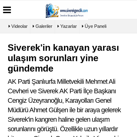
Videolar
Galeriler
Yazarlar
Üye Paneli
Siverek'in kanayan yarası
Üye
Biyografiler
Köşe
Künye
Paneli
Yazarları
ulaşım sorunları yine
İletişim
Haber
Video
Çerez
gündemde
Arşivi
Galeri
Politikası
Günün
Foto
Gizlilik
Haberleri
Galeri
AK Parti Şanlıurfa Milletvekili Mehmet Ali
İlkeleri
Cevheri ve Siverek AK Parti İlçe Başkanı
Cengiz Üzeyranoğlu, Karayolları Genel
Müdürü Ahmet Gülşen ile bir araya gelerek
Siverek'in kangren haline gelen ulaşım
sorunlarını görüştü. Özellikle uzun yıllardır