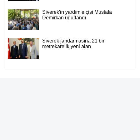
Siverek'in yardım elçisi Mustafa
Demirkan uğurlandı
Siverek jandarmasına 21 bin
metrekarelik yeni alan
Sitemizde bulunan yazı, video, fotoğraf ve haberlerin her hakkı saklıdır.
İzinsiz veya kaynak gösterilemeden kullanılamaz.
Künye
İletişim
Çerez Politikası
Gizlilik İlkeleri
Rss
Sitene Ekle
A Life Sağlık Grubu