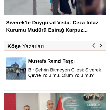
Siverek'te Duygusal Veda: Ceza İnfaz
Kurumu Müdürü Esirağ Karpuz...
Köşe
Yazarları
Mehmet Ali Kaya
ek
AKÎL DÜŞÜNCELER 2