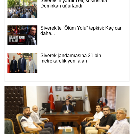
Siverek'in yardım elçisi Mustafa
Demirkan uğurlandı
Siverek’te “Ölüm Yolu” tepkisi: Kaç can
daha...
Siverek jandarmasına 21 bin
metrekarelik yeni alan