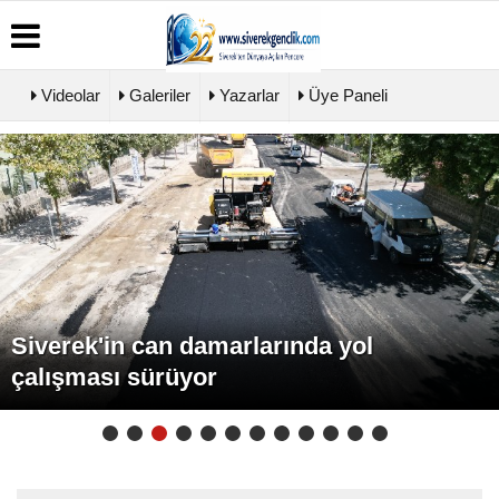
Videolar
Galeriler
Yazarlar
Üye Paneli
Üye
Biyografiler
Köşe
Künye
Paneli
Yazarları
İletişim
Haber
Video
Çerez
Arşivi
Galeri
Politikası
Günün
Foto
Gizlilik
Haberleri
Galeri
İlkeleri
Siverek'te Filistin konvoyu düzenlenecek