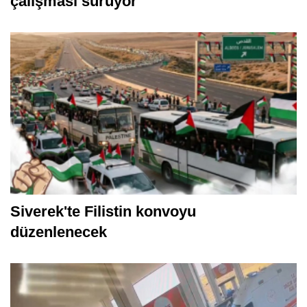
Siverek'in can damarlarında yol
çalışması sürüyor
Siverek'te Filistin konvoyu
düzenlenecek