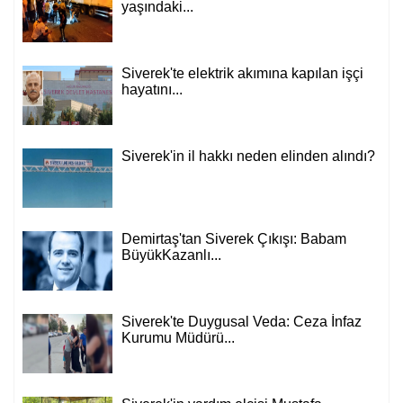
Siverek'te "ölüm yolu" yine can aldı: 72
yaşındaki...
Siverek'te elektrik akımına kapılan işçi
hayatını...
Siverek'in il hakkı neden elinden alındı?
Demirtaş'tan Siverek Çıkışı: Babam
BüyükKazanlı...
Siverek'te Duygusal Veda: Ceza İnfaz
Kurumu Müdürü...