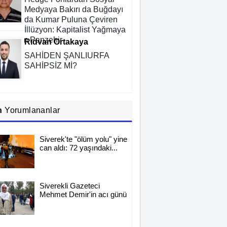
Medyaya Bakırı da Buğdayı
da Kumar Puluna Çeviren
İllüzyon: Kapitalist Yağmaya
ı Kadim Panzehir
Rıdvan Ortakaya
SAHİDEN ŞANLIURFA
SAHİPSİZ Mİ?
Cemil Yeşildağ
n
Yorumlananlar
Dersa Mentikî û Lûyê
Siverek'te "ölüm yolu" yine
can aldı: 72 yaşındaki...
Mustafa Karadağlı
NİTELİK
Siverekli Gazeteci
Mehmet Demir'in acı günü
Hasan Baydilli
NEREYE GİDİYOR BU