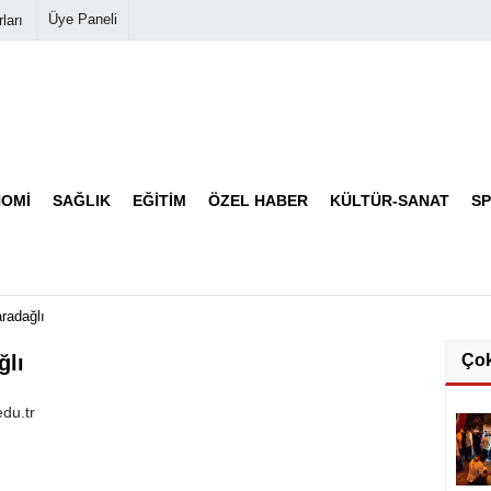
Üye Paneli
ları
Biyografiler
Köşe Yazarları
OMI
SAĞLIK
EĞITIM
ÖZEL HABER
KÜLTÜR-SANAT
S
Video Galeri
Foto Galeri
radağlı
ğlı
Ço
du.tr