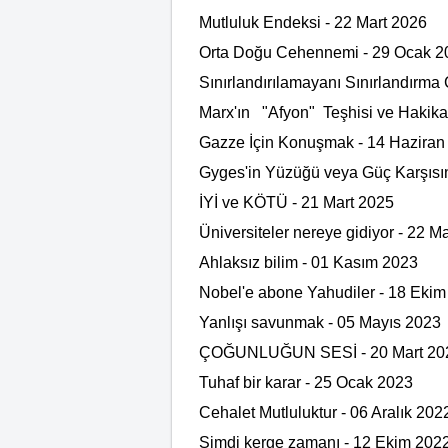
Mutluluk Endeksi - 22 Mart 2026
Orta Doğu Cehennemi - 29 Ocak 2
Sınırlandırılamayanı Sınırlandırma
Marx'ın "Afyon" Teşhisi ve Hakikat
Gazze İçin Konuşmak - 14 Haziran
Gyges'in Yüzüğü veya Güç Karşısın
İYİ ve KÖTÜ - 21 Mart 2025
Üniversiteler nereye gidiyor - 22 M
Ahlaksız bilim - 01 Kasım 2023
Nobel'e abone Yahudiler - 18 Eki
Yanlışı savunmak - 05 Mayıs 2023
ÇOĞUNLUĞUN SESİ - 20 Mart 20
Tuhaf bir karar - 25 Ocak 2023
Cehalet Mutluluktur - 06 Aralık 202
Şimdi kerge zamanı - 12 Ekim 202