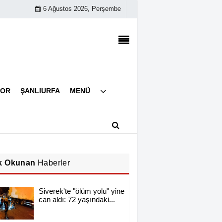
6 Ağustos 2026, Perşembe
Künye
POR
ŞANLIURFA
MENÜ
İletişim
Çerez Politikası
Gizlilik İlkeleri
k Okunan
Haberler
Siverek'te "ölüm yolu" yine
can aldı: 72 yaşındaki...