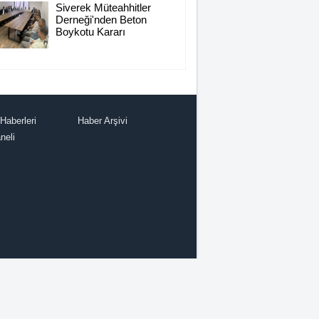
Siverek Müteahhitler
TOPLUM? NE YAPMALI?
Derneği'nden Beton
Boykotu Kararı
KONUK YAZAR
Rahmet İkliminin Zirvesi
Kadir Gecesi
Haberleri
Haber Arşivi
Muhammed Nur
neli
28 Şubat Süreci ve Siverek
16
Abdurahman Deniz Uğurlu
Tekbirin Gücü ve İlahiyle
Yükselen Ruh
Selahattin İlhan
Sonbayram