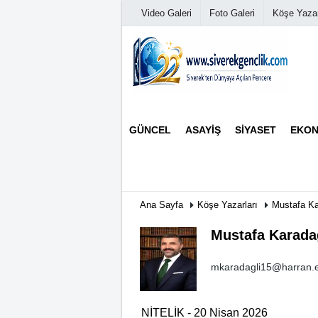
Video Galeri
Foto Galeri
Köşe Yazar
Üye Paneli
GÜNCEL
ASAYIŞ
SIYASET
EKON
Haber Arşivi
Günün Haberleri
Ana Sayfa
Köşe Yazarları
Mustafa Ka
Mustafa Karada
mkaradagli15@harran.e
NİTELİK - 20 Nisan 2026