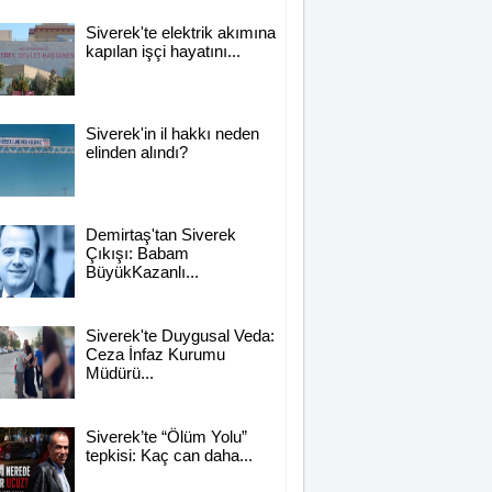
Siverek'te elektrik akımına
kapılan işçi hayatını...
Siverek'in il hakkı neden
elinden alındı?
Demirtaş'tan Siverek
Çıkışı: Babam
BüyükKazanlı...
Siverek'te Duygusal Veda:
Mahmut Hanpolat
Ceza İnfaz Kurumu
Adanmış bir hayat: Neşet
Müdürü...
Hoca
Siverek’te “Ölüm Yolu”
tepkisi: Kaç can daha...
Ali Lale