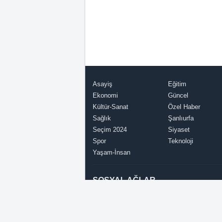
Asayiş
Eğitim
Ekonomi
Güncel
Kültür-Sanat
Özel Haber
Sağlık
Şanlıurfa
Seçim 2024
Siyaset
Spor
Teknoloji
Yaşam-İnsan
SOSYAL AĞLAR