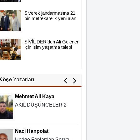
Hırsızlığın ve Rüşvetin Yeni
Adı: Bağış
Siverek jandarmasına 21
bin metrekarelik yeni alan
Nurettin Gençdal
Hayattan Tasarruf mu ?
Yoksa Hayata Tasavvuf mu
SİVİL DER’den Ali Gelener
için isim yaşatma talebi
?
Mustafa Remzi Taşçı
Bir Şehrin Bitmeyen Çilesi:
Siverek Çevre Yolu mu,
Köşe
Yazarları
Ölüm Yolu mu?
Mehmet Ali Kaya
AKÎL DÜŞÜNCELER 2
Naci Hanpolat
Hedge Fonlardan Sosyal