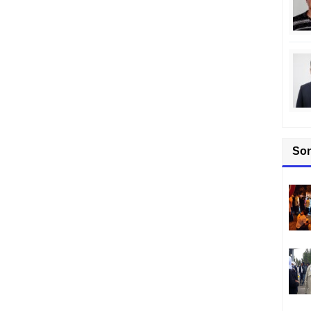
Karş
So