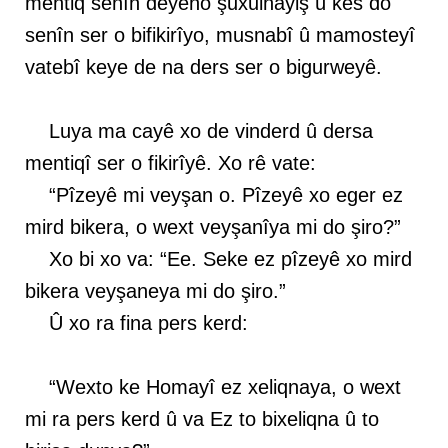
mentiq senîn deyêno şuxulnayiş û kes do
senîn ser o bifikirîyo, musnabî û mamosteyî
vatebî keye de na ders ser o bigurweyê.
Luya ma cayê xo de vinderd û dersa
mentiqî ser o fikirîyê. Xo rê vate:
“Pîzeyê mi veyşan o. Pîzeyê xo eger ez
mird bikera, o wext veyşanîya mi do şiro?”
Xo bi xo va: “Ee. Seke ez pîzeyê xo mird
bikera veyşaneya mi do şiro.”
Û xo ra fina pers kerd:
“Wexto ke Homayî ez xeliqnaya, o wext
mi ra pers kerd û va Ez to bixeliqna û to