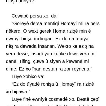
birişa dunya?”
Cewabê persa xo, da:
“Goreyê dersa mentiqî Homayî mi ra pers
nêkerd. O wext gerek Homa riziqê min ê
ewroyî birişo mi lingan. Ez do na tepîya
nêşira deweda însanan. Wexto ke ez şina
vera dewe, insanî yan kutikê dewe vera mi
danê. Tifing, çuwe û sîyan a kewenê mi
dime. Ez xo înan destan ra zor reynena.”
Luye xobixo va:
“Ez do tîyadê ronişa û Homayî ra riziqê
xo bipawa.”
Luye finê ewnîyê çoşmedê xo. Destê çepî