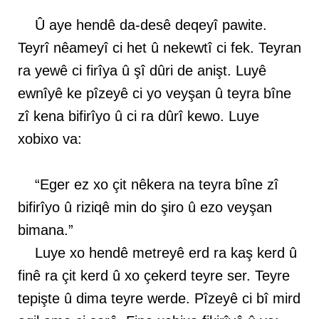
Û aye hendê da-desê deqeyî pawite.
Teyrî nêameyî ci het û nekewtî ci fek. Teyran
ra yewê ci firîya û şî dûri de anişt. Luyê
ewnîyê ke pîzeyê ci yo veyşan û teyra bîne
zî kena bifirîyo û ci ra dûrî kewo. Luye
xobixo va:
“Eger ez xo çit nêkera na teyra bîne zî
bifirîyo û riziqê min do şiro û ezo veyşan
bimana.”
Luye xo hendê metreyê erd ra kaş kerd û
finê ra çit kerd û xo çekerd teyre ser. Teyre
tepişte û dima teyre werde. Pîzeyê ci bî mird