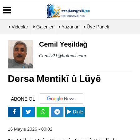
Videolar
Galeriler
Yazarlar
Üye Paneli
Cemil Yeşildağ
Üye
Biyografiler
Köşe
Künye
Paneli
Yazarları
Cemily21@hotmail.com
İletişim
Haber
Video
Çerez
Arşivi
Galeri
Politikası
Günün
Foto
Dersa Mentikî û Lûyê
Gizlilik
Haberleri
Galeri
İlkeleri
ABONE OL
Dinle
16 Mayıs 2026 - 09:02