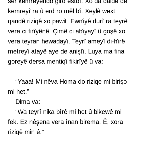
ser kemreyêndo gird estbî. Xo da daldê de
kemreyî ra û erd ro mêl bî. Xeylê wext
qandê riziqê xo pawit. Ewnîyê durî ra teyrê
vera ci firîyênê. Çimê ci abîyayî û goşê xo
vera teyran hewadayî. Teyrî ameyî di-hîrê
metreyî atayê aye de aniştî. Luya ma fina
goreyê dersa mentiqî fikirîyê û va:
“Yaaa! Mi nêva Homa do riziqe mi birişo
mi het.”
Dima va:
“Wa teyrî nika bîrê mi het û bikewê mi
fek. Ez nêşena vera înan birema. Ê, xora
riziqê min ê.”