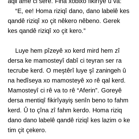
aqil ame ci serê. Fina xobixo fikirîyê û va:
“E, ee! Homa riziqî dano, dano labelê kes
qandê riziqî xo çit nêkero nêbeno. Gerek
kes qandê riziqî xo çit kero.”
Luye hem pîzeyê xo kerd mird hem zî
dersa ke mamosteyî dabî ci teyran ser ra
tecrube kerd. O meştêrî luye şî zaningeh û
na hedîseya xo mamosteyê xo rê qal kerd.
Mamosteyî ci rê va to rê “Aferin”. Goreyê
dersa mentiqî fikirîyayiş senîn beno to fahm
kerd. Û to çîna zî fahm kerdo. Homa riziq
dano dano labelê qandê riziqî kes lazim o ke
tim çit çekero.