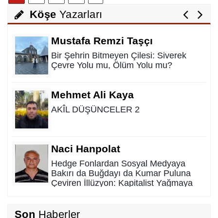
Mustafa Remzi Taşçı
Köşe
Yazarları
Bir Şehrin Bitmeyen Çilesi: Siverek
Çevre Yolu mu, Ölüm Yolu mu?
Mehmet Ali Kaya
AKÎL DÜŞÜNCELER 2
Naci Hanpolat
Hedge Fonlardan Sosyal Medyaya
Bakırı da Buğdayı da Kumar Puluna
Çeviren İllüzyon: Kapitalist Yağmaya
Karşı Kadim Panzehir
Rıdvan Ortakaya
SAHİDEN ŞANLIURFA SAHİPSİZ Mİ?
Son
Haberler