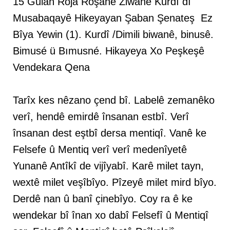
15 Gulan Roja Roşané Ziwanê Kurdî dı
Musabaqayê Hikeyayan Şaban Şenateş Ez
Bîya Yewin (1). Kurdî /Dimili biwanê, binusê.
Bimusé ü Bımusné. Hikayeya Xo Peşkeşê
Vendekara Qena
Tarîx kes nêzano çend bî. Labelê zemanêko
verî, hendê emirdê însanan estbî. Verî
însanan dest eştbî dersa mentiqî. Vanê ke
Felsefe û Mentiq verî verî medenîyetê
Yunanê Antîkî de vijîyabî. Karê milet tayn,
wextê milet veşîbîyo. Pîzeyê milet mird bîyo.
Derdê nan û banî çinebîyo. Coy ra ê ke
wendekar bî înan xo dabî Felsefî û Mentiqî