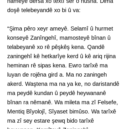
nameyê dersa xo textî ser o nusna. Dima
doşê telebeyandê xo bi û va:
“Şima pêro xeyr ameyê. Selamî û hurmet
konseyê Zanîngehî, mamosteyê bînan û
telabeyanê xo rê pêşkêş kena. Qandê
zaningehî kê hetkarîye kerd û kê ariq rijina
heminan rê sipas kena. Ewro tarîxê ma
luyan de rojêna gird a. Ma no zaningeh
akerd. Waştena ma na ya ke, no daristandê
ma peydê kundan û peydê heywananê
bînan ra nêmanê. Wa mileta ma zî Felsefe,
Mentiq Bîyolojî, Sîyaset bimûso. Wa tarîxê
ma zî sey estare şewq bido tarîxê