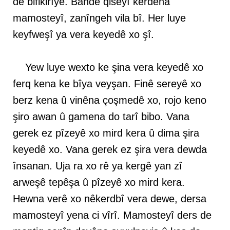
de bifikirîyê. Bahdê qiseyî kerdena
mamosteyî, zanîngeh vila bî. Her luye
keyfweşî ya vera keyedê xo şî.
Yew luye wexto ke şina vera keyedê xo
ferq kena ke bîya veyşan. Finê sereyê xo
berz kena û vinêna çoşmedê xo, rojo keno
şiro awan û gamena do tarî bibo. Vana
gerek ez pîzeyê xo mird kera û dima şira
keyedê xo. Vana gerek ez şira vera dewda
însanan. Uja ra xo rê ya kergê yan zî
arweşê tepêşa û pîzeyê xo mird kera.
Hewna verê xo nêkerdbî vera dewe, dersa
mamosteyî yena ci vîrî. Mamosteyî ders de