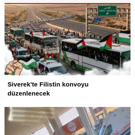
Cemil Yeşildağ
Dersa Mentikî û Lûyê
Mustafa Karadağlı
NİTELİK
Hasan Baydilli
NEREYE GİDİYOR BU TOPLUM? NE
Siverek'te Filistin konvoyu
YAPMALI?
düzenlenecek
KONUK YAZAR
Rahmet İkliminin Zirvesi Kadir Gecesi