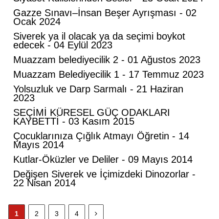
Mahmut Hanpolat
Gazze Sınavı–İnsan Beşer Ayrışması - 02
Ocak 2024
Adanmış bir hayat: Neşet Hoca
Siverek ya il olacak ya da seçimi boykot
edecek - 04 Eylül 2023
Muazzam belediyecilik 2 - 01 Ağustos 2023
Abdurahman Deniz Uğurlu
Muazzam Belediyecilik 1 - 17 Temmuz 2023
Bazı İnsanların Değeri, Yokluklarında
Anlaşılır: Hacı Mustafa Demirkan
Yolsuzluk ve Darp Sarmalı - 21 Haziran
2023
SEÇİMİ KÜRESEL GÜÇ ODAKLARI
Ali Lale
KAYBETTİ - 03 Kasım 2015
Hırsızlığın ve Rüşvetin Yeni Adı: Bağış
Çocuklarınıza Çığlık Atmayı Öğretin - 14
Mayıs 2014
Kutlar-Öküzler ve Deliler - 09 Mayıs 2014
Nurettin Gençdal
Değişen Siverek ve İçimizdeki Dinozorlar -
22 Nisan 2014
Hayattan Tasarruf mu ? Yoksa Hayata
Tasavvuf mu ?
1
2
3
4