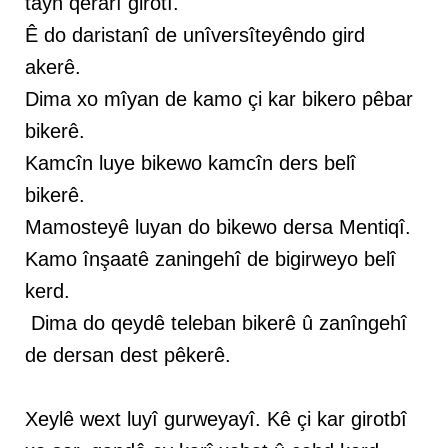
tayn qerarî girotî.
Ê do daristanî de unîversîteyêndo gird
akerê.
Dima xo mîyan de kamo çi kar bikero pêbar
bikerê.
Kamcîn luye bikewo kamcîn ders belî
bikerê.
Mamosteyê luyan do bikewo dersa Mentiqî.
Kamo înşaatê zaningehî de bigirweyo belî
kerd.
Dima do qeydê teleban bikerê û zanîngehî
de dersan dest pêkerê.
Xeylê wext luyî gurweyayî. Kê çi kar girotbî