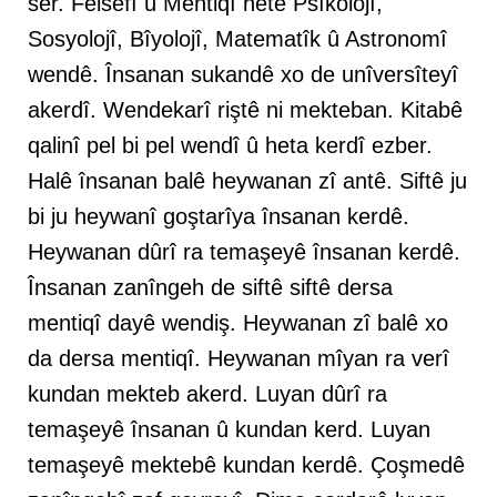
ser. Felsefî û Mentiqî hetê Psîkolojî,
Sosyolojî, Bîyolojî, Matematîk û Astronomî
wendê. Însanan sukandê xo de unîversîteyî
akerdî. Wendekarî riştê ni mekteban. Kitabê
qalinî pel bi pel wendî û heta kerdî ezber.
Halê însanan balê heywanan zî antê. Siftê ju
bi ju heywanî goştarîya însanan kerdê.
Heywanan dûrî ra temaşeyê însanan kerdê.
Însanan zanîngeh de siftê siftê dersa
mentiqî dayê wendiş. Heywanan zî balê xo
da dersa mentiqî. Heywanan mîyan ra verî
kundan mekteb akerd. Luyan dûrî ra
temaşeyê însanan û kundan kerd. Luyan
temaşeyê mektebê kundan kerdê. Çoşmedê