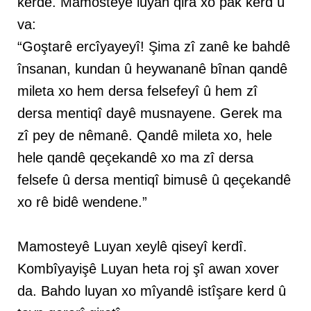
kerdê. Mamosteyê luyan qira xo pak kerd û
va:
“Goştarê ercîyayeyî! Şima zî zanê ke bahdê
însanan, kundan û heywananê bînan qandê
mileta xo hem dersa felsefeyî û hem zî
dersa mentiqî dayê musnayene. Gerek ma
zî pey de nêmanê. Qandê mileta xo, hele
hele qandê qeçekandê xo ma zî dersa
felsefe û dersa mentiqî bimusê û qeçekandê
xo rê bidê wendene.”
Mamosteyê Luyan xeylê qiseyî kerdî.
Kombîyayişê Luyan heta roj şî awan xover
da. Bahdo luyan xo mîyandê istîşare kerd û