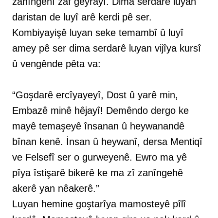
zanîngehî zaf geyrayî. Dima serdarê luyan
daristan de luyî arê kerdi pê ser.
Kombiyayişê luyan seke temambî û luyî
amey pê ser dima serdarê luyan vijîya kursî
û vengênde pêta va:
“Goşdarê ercîyayeyî, Dost û yarê min,
Embazê minê hêjayî! Demêndo dergo ke
mayê temaşeyê însanan û heywanandê
bînan kenê. İnsan û heywanî, dersa Mentiqî
ve Felsefî ser o gurweyenê. Ewro ma yê
pîya îstişarê bikerê ke ma zî zanîngehê
akerê yan nêakerê.”
Luyan hemine goştarîya mamosteyê pîlî