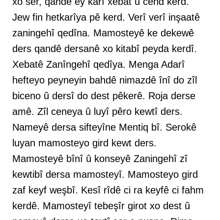
xo ser, qandê ey karî xebat û cehd kerd.
Jew fin hetkarîya pê kerd. Verî verî inşaatê
zaningehî qedîna. Mamosteyê ke dekewê
ders qandê dersanê xo kitabî peyda kerdî.
Xebatê Zanîngehî qedîya. Menga Adarî
hefteyo peyneyin bahdê nimazdê înî do zîl
biceno û dersî do dest pêkerê. Roja derse
amê. Zîl ceneya û luyî pêro kewtî ders.
Nameyê dersa sifteyîne Mentiq bî. Serokê
luyan mamosteyo gird kewt ders.
Mamosteyê bînî û konseyê Zaningehî zî
kewtibî dersa mamosteyî. Mamosteyo gird
zaf keyf weşbî. Kesî rîdê ci ra keyfê ci fahm
kerdê. Mamosteyî tebeşîr girot xo dest û