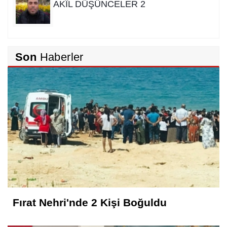
AKÎL DÜŞÜNCELER 2
Rıdvan Ortakaya
Son
Haberler
SAHİDEN ŞANLIURFA SAHİPSİZ Mİ?
Cemil Yeşildağ
Dersa Mentikî û Lûyê
Mustafa Karadağlı
NİTELİK
Fırat Nehri'nde 2 Kişi Boğuldu
Hasan Baydilli