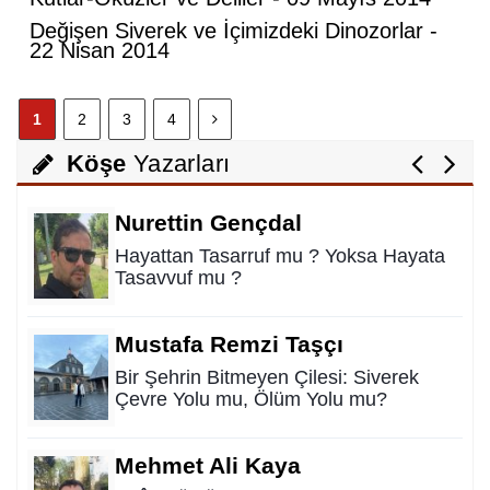
Bazı İnsanların Değeri, Yokluklarında
Değişen Siverek ve İçimizdeki Dinozorlar -
Anlaşılır: Hacı Mustafa Demirkan
22 Nisan 2014
Ali Lale
1
2
3
4
Hırsızlığın ve Rüşvetin Yeni Adı: Bağış
Köşe
Yazarları
Nurettin Gençdal
Hayattan Tasarruf mu ? Yoksa Hayata
Tasavvuf mu ?
Mustafa Remzi Taşçı
Bir Şehrin Bitmeyen Çilesi: Siverek
Çevre Yolu mu, Ölüm Yolu mu?
Mehmet Ali Kaya