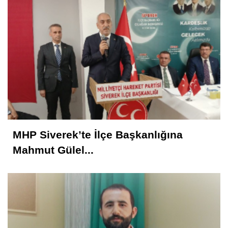
NEREYE GİDİYOR BU TOPLUM? NE
YAPMALI?
KONUK YAZAR
Rahmet İkliminin Zirvesi Kadir Gecesi
Muhammed Nur
28 Şubat Süreci ve Siverek 16
MHP Siverek’te İlçe Başkanlığına
Mahmut Gülel...
Selahattin İlhan Sonbayram
SAÂDET Mİ, ŞEKÂVET Mİ? İNSANIN
KADERİNE DÜŞEN SORU
Mahmut Hanpolat