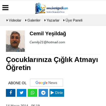
Videolar
Galeriler
Yazarlar
Üye Paneli
Cemil Yeşildağ
Üye
Biyografiler
Köşe
Künye
Paneli
Yazarları
Cemily21@hotmail.com
İletişim
Haber
Video
Çerez
Arşivi
Galeri
Politikası
Günün
Foto
Çocuklarınıza Çığlık Atmayı
Gizlilik
Haberleri
Galeri
İlkeleri
Öğretin
ABONE OL
Dinle
14 Mayıs 2014 - 06:19