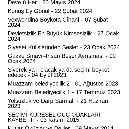
Deve û Her - 20 Mayıs 2024
Konuş Ey Gönül - 22 Şubat 2024
Vexwendina Boykota Cîhanî - 07 Şubat
2024
Devletsizlik En Büyük Kimsesizlik - 27 Ocak
2024
Siyaset Kulislerinden Sesler - 23 Ocak 2024
Gazze Sınavı–İnsan Beşer Ayrışması - 02
Mahmut Hanpolat
Ocak 2024
Adanmış bir hayat: Neşet Hoca
Siverek ya il olacak ya da seçimi boykot
edecek - 04 Eylül 2023
Muazzam belediyecilik 2 - 01 Ağustos 2023
Naci Hanpolat
Muazzam Belediyecilik 1 - 17 Temmuz 2023
Yolsuzluk ve Darp Sarmalı - 21 Haziran
Türkiye-Suudi Arabistan-Pakistan Üçlü
2023
Anlaşmasının Hedefi Kim: İran mı, İsrail
mi?
SEÇİMİ KÜRESEL GÜÇ ODAKLARI
KAYBETTİ - 03 Kasım 2015
Abdurahman Deniz Uğurlu
Kutlar-Öküzler ve Deliler - 09 Mayıs 2014