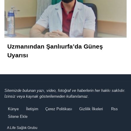
Adanmış bir hayat: Neşet Hoca
Naci Hanpolat
Türkiye-Suudi Arabistan-Pakistan Üçlü
Anlaşmasının Hedefi Kim: İran mı, İsrail
mi?
Uzmanından Şanlıurfa’da Güneş
Uyarısı
Sitemizde bulunan yazı, video, fotoğraf ve haberlerin her hakkı saklıdır.
İzinsiz veya kaynak gösterilemeden kullanılamaz.
Künye
İletişim
Çerez Politikası
Gizlilik İlkeleri
Rss
Sitene Ekle
A Life Sağlık Grubu