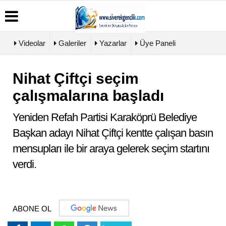
Videolar
Galeriler
Yazarlar
Üye Paneli
Nihat Çiftçi seçim
Üye
Biyografiler
Köşe
Künye
Paneli
Yazarları
çalışmalarına başladı
İletişim
Haber
Video
Çerez
Arşivi
Galeri
Politikası
Yeniden Refah Partisi Karaköprü Belediye
Günün
Foto
Gizlilik
Haberleri
Galeri
Başkan adayı Nihat Çiftçi kentte çalışan basın
İlkeleri
mensupları ile bir araya gelerek seçim startını
verdi.
ABONE OL