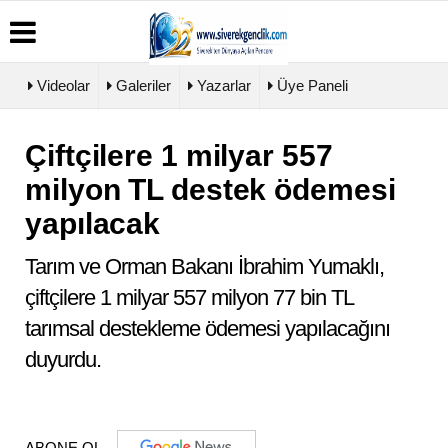
Videolar
Galeriler
Yazarlar
Üye Paneli
Çiftçilere 1 milyar 557
Üye
Biyografiler
Köşe
Künye
Paneli
Yazarları
milyon TL destek ödemesi
İletişim
Haber
Video
Çerez
yapılacak
Arşivi
Galeri
Politikası
Günün
Foto
Gizlilik
Haberleri
Galeri
Tarım ve Orman Bakanı İbrahim Yumaklı,
İlkeleri
çiftçilere 1 milyar 557 milyon 77 bin TL
tarımsal destekleme ödemesi yapılacağını
duyurdu.
ABONE OL