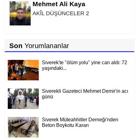
Rıdvan Ortakaya
SAHİDEN ŞANLIURFA SAHİPSİZ Mİ?
Cemil Yeşildağ
Son
Yorumlananlar
Dersa Mentikî û Lûyê
Siverek'te "ölüm yolu" yine can aldı: 72
yaşındaki...
Mustafa Karadağlı
NİTELİK
Siverekli Gazeteci Mehmet Demir'in acı
günü
Hasan Baydilli
NEREYE GİDİYOR BU TOPLUM? NE
Siverek Müteahhitler Derneği'nden
YAPMALI?
Beton Boykotu Kararı