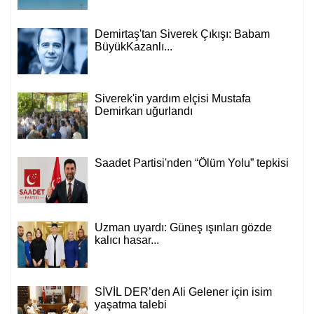
Demirtaş'tan Siverek Çıkışı: Babam
BüyükKazanlı...
Mahmut Hanpolat
Siverek'in yardım elçisi Mustafa
Demirkan uğurlandı
Adanmış bir hayat: Neşet Hoca
Saadet Partisi'nden “Ölüm Yolu” tepkisi
Naci Hanpolat
Türkiye-Suudi Arabistan-Pakistan Üçlü
Anlaşmasının Hedefi Kim: İran mı, İsrail
mi?
Uzman uyardı: Güneş ışınları gözde
kalıcı hasar...
Abdurahman Deniz Uğurlu
Bazı İnsanların Değeri, Yokluklarında
Anlaşılır: Hacı Mustafa Demirkan
SİVİL DER’den Ali Gelener için isim
yaşatma talebi