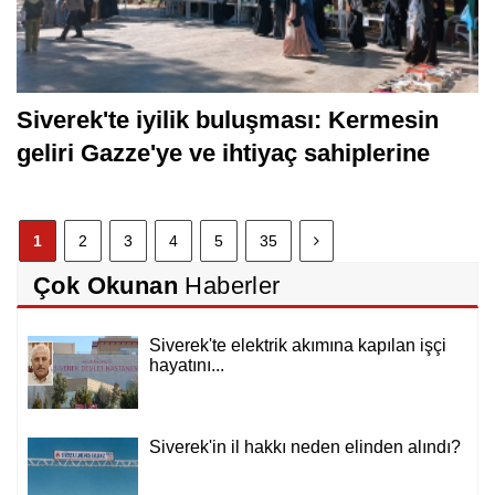
Siverek'te iyilik buluşması: Kermesin
geliri Gazze'ye ve ihtiyaç sahiplerine
1
2
3
4
5
35
Çok Okunan
Haberler
Siverek'te elektrik akımına kapılan işçi
hayatını...
Siverek'in il hakkı neden elinden alındı?