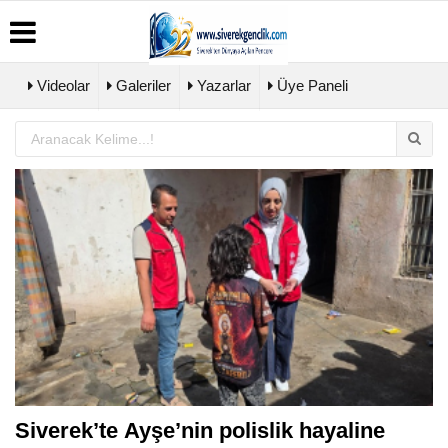
Videolar
Galeriler
Yazarlar
Üye Paneli
Üye
Biyografiler
Köşe
Künye
Paneli
Yazarları
İletişim
Haber
Video
Çerez
Arşivi
Galeri
Politikası
Günün
Foto
Gizlilik
Haberleri
Galeri
İlkeleri
Siverek’te Ayşe’nin polislik hayaline