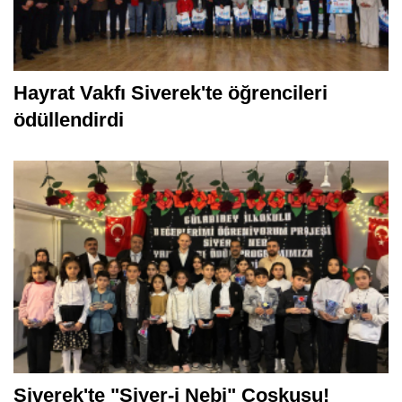
Hayrat Vakfı Siverek'te öğrencileri
ödüllendirdi
Siverek'te "Siyer-i Nebi" Coşkusu!