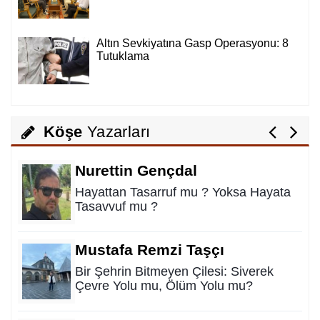
Ali Lale
Hırsızlığın ve Rüşvetin Yeni Adı: Bağış
Altın Sevkiyatına Gasp Operasyonu: 8
Tutuklama
Nurettin Gençdal
Hayattan Tasarruf mu ? Yoksa Hayata
Tasavvuf mu ?
Köşe
Yazarları
Mustafa Remzi Taşçı
Bir Şehrin Bitmeyen Çilesi: Siverek
Çevre Yolu mu, Ölüm Yolu mu?
Mehmet Ali Kaya
AKÎL DÜŞÜNCELER 2