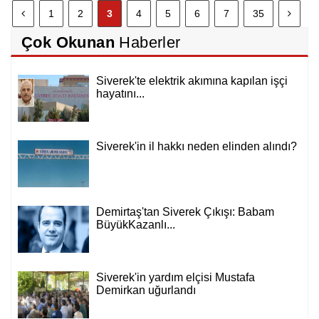
1
2
3
4
5
6
7
35
Çok Okunan
Haberler
Siverek'te elektrik akımına kapılan işçi
hayatını...
Siverek'in il hakkı neden elinden alındı?
Demirtaş'tan Siverek Çıkışı: Babam
BüyükKazanlı...
Siverek'in yardım elçisi Mustafa
Demirkan uğurlandı