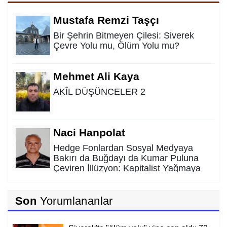
Mustafa Remzi Taşçı
Bir Şehrin Bitmeyen Çilesi: Siverek
Çevre Yolu mu, Ölüm Yolu mu?
Mehmet Ali Kaya
AKÎL DÜŞÜNCELER 2
Naci Hanpolat
Hedge Fonlardan Sosyal Medyaya
Bakırı da Buğdayı da Kumar Puluna
Çeviren İllüzyon: Kapitalist Yağmaya
Karşı Kadim Panzehir
Rıdvan Ortakaya
Son
Yorumlananlar
SAHİDEN ŞANLIURFA SAHİPSİZ Mİ?