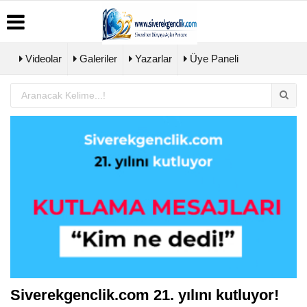
Videolar
Galeriler
Yazarlar
Üye Paneli
Üye
Biyografiler
Köşe
Künye
Paneli
Yazarları
İletişim
Haber
Video
Çerez
Arşivi
Galeri
Politikası
Günün
Foto
Gizlilik
Haberleri
Galeri
İlkeleri
Siverekgenclik.com 21. yılını kutluyor!