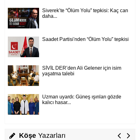
Siverek’te “Ölüm Yolu” tepkisi: Kaç can
Mahmut Hanpolat
daha...
Adanmış bir hayat: Neşet Hoca
Saadet Partisi'nden “Ölüm Yolu” tepkisi
Abdurahman Deniz Uğurlu
Bazı İnsanların Değeri, Yokluklarında
Anlaşılır: Hacı Mustafa Demirkan
SİVİL DER’den Ali Gelener için isim
yaşatma talebi
Ali Lale
Hırsızlığın ve Rüşvetin Yeni Adı: Bağış
Uzman uyardı: Güneş ışınları gözde
kalıcı hasar...
Nurettin Gençdal
Hayattan Tasarruf mu ? Yoksa Hayata
Tasavvuf mu ?
Köşe
Yazarları