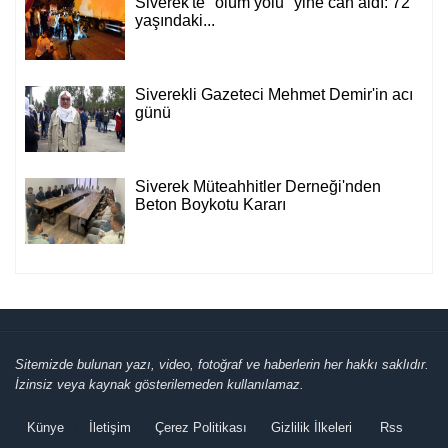
Siverek'te "ölüm yolu" yine can aldı: 72
yaşındaki...
Cemil Yeşildağ
Dersa Mentikî û Lûyê
Siverekli Gazeteci Mehmet Demir'in acı
günü
Mustafa Karadağlı
NİTELİK
Siverek Müteahhitler Derneği'nden
Beton Boykotu Kararı
Hasan Baydilli
NEREYE GİDİYOR BU TOPLUM? NE
YAPMALI?
Sitemizde bulunan yazı, video, fotoğraf ve haberlerin her hakkı saklıdır.
KONUK YAZAR
İzinsiz veya kaynak gösterilemeden kullanılamaz.
Rahmet İkliminin Zirvesi Kadir Gecesi
Künye
İletişim
Çerez Politikası
Gizlilik İlkeleri
Rss